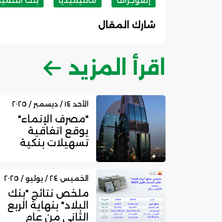
إنفوجراف
مالتيميديا
بنك التنمية
شارك المقال
اقرأ المزيد
الأحد ١٤ / ديسمبر / ٢٠٢٥
"مصرف الإنماء"
يوقع اتفاقية
تسهيلات بنكية
مع "شور للتقنية"
بقيمة 25 مل...
الخميس ٢٤ / يوليو / ٢٠٢٥
ملخص نتائج "بنك
البلاد" بنهاية الربع
الثاني من عام