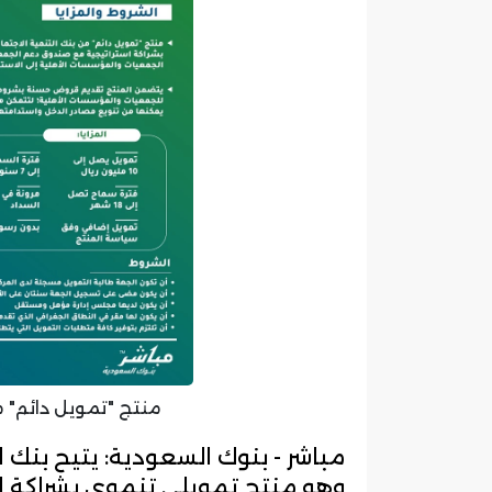
منتج "تمويل دائم" م
مباشر - بنوك السعودية: يتيح بنك ا
وهو منتج تمويلي تنموي بشراكة ا