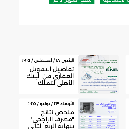
 الاجتماعية
منتج "تمويل دائم"
الإثنين ١٨ / أغسطس / ٢٠٢٥
تفاصيل التمويل
العقاري من البنك
الأهلي لتملك
منزل خاص
الأربعاء ٢٣ / يوليو / ٢٠٢٥
ملخص نتائج
"مصرف الراجحي"
بنهاية الربع الثاني