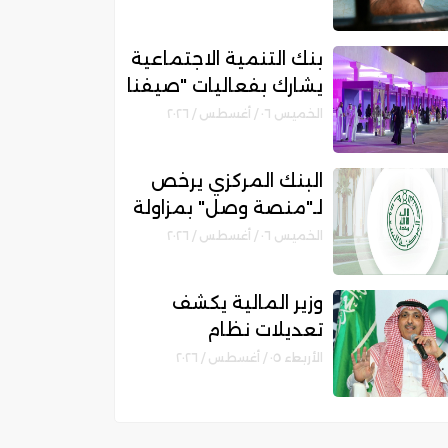
مكانتها بمجال التمويل
الإسلامي
بنك التنمية الاجتماعية
يشارك بفعاليات "صيفنا
شمالي 2026" لتمكين
الخميس ٠٦ / أغسطس / ٢٠٢٦
رواد الأعمال والأسر
المنتجة
البنك المركزي يرخص
لـ"منصة وصل" بمزاولة
نشاط الوساطة الرقمية
الخميس ٠٦ / أغسطس / ٢٠٢٦
لجهات التمويل
وزير المالية يكشف
تعديلات نظام
المنافسات والمشتريات
الأربعاء ٠٥ / أغسطس / ٢٠٢٦
الحكومية الجديد