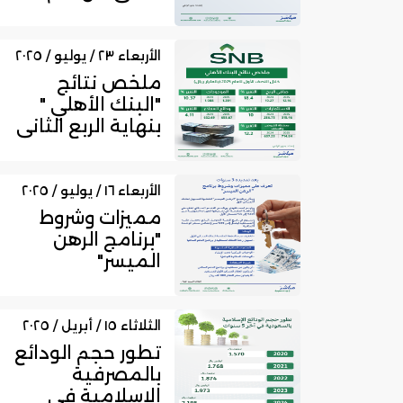
2025
الأربعاء ٢٣ / يوليو / ٢٠٢٥
ملخص نتائج
"البنك الأهلي "
بنهاية الربع الثاني
من عام 2025
الأربعاء ١٦ / يوليو / ٢٠٢٥
مميزات وشروط
"برنامج الرهن
الميسر"
الثلاثاء ١٥ / أبريل / ٢٠٢٥
تطور حجم الودائع
بالمصرفية
الإسلامية في