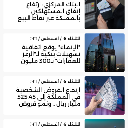
البنك المركزي: ارتفاع
إنفاق المستهلكين
بالمملكة عبر نقاط البيع
إلى 16....
الثلاثاء ٠٤ / أغسطس / ٢٠٢٦
"الإنماء" يوقع اتفاقية
تسهيلات بنكية لـ"الرمز
للعقارات" بـ300 مليون
ري...
الثلاثاء ٠٤ / أغسطس / ٢٠٢٦
ارتفاع القروض الشخصية
في المملكة إلى 525.45
مليار ريال .. ونمو قروض
بط...
الثلاثاء ٠٤ / أغسطس / ٢٠٢٦