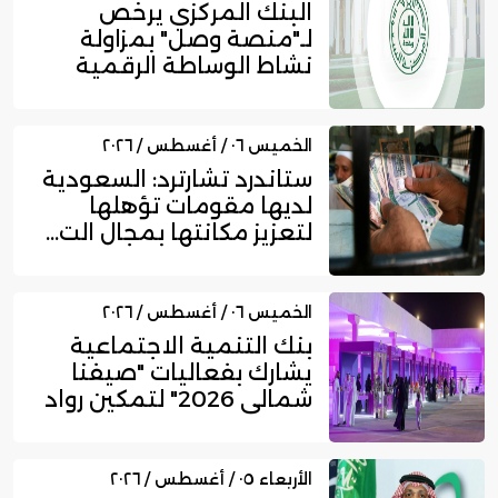
البنك المركزي يرخص
لـ"منصة وصل" بمزاولة
نشاط الوساطة الرقمية
لجهات الت...
الخميس ٠٦ / أغسطس / ٢٠٢٦
ستاندرد تشارترد: السعودية
لديها مقومات تؤهلها
لتعزيز مكانتها بمجال الت...
الخميس ٠٦ / أغسطس / ٢٠٢٦
بنك التنمية الاجتماعية
يشارك بفعاليات "صيفنا
شمالي 2026" لتمكين رواد
ا...
الأربعاء ٠٥ / أغسطس / ٢٠٢٦