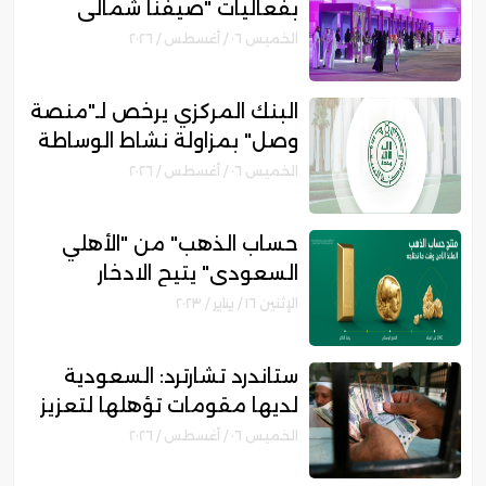
بفعاليات "صيفنا شمالي
2026" لتمكين رواد الأعمال
الخميس ٠٦ / أغسطس / ٢٠٢٦
والأسر المنتجة
البنك المركزي يرخص لـ"منصة
وصل" بمزاولة نشاط الوساطة
الرقمية لجهات التمويل
الخميس ٠٦ / أغسطس / ٢٠٢٦
حساب الذهب" من "الأهلي
السعودي" يتيح الادخار
والاستثمار في الذهب .. تعرف
الإثنين ١٦ / يناير / ٢٠٢٣
على المزايا والشروط"
ستاندرد تشارترد: السعودية
لديها مقومات تؤهلها لتعزيز
مكانتها بمجال التمويل
الخميس ٠٦ / أغسطس / ٢٠٢٦
الإسلامي