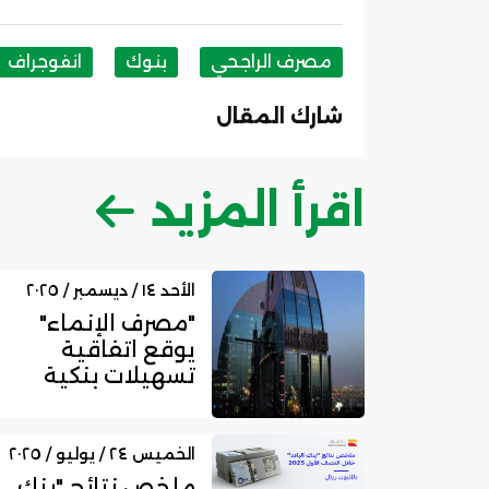
مصرف الراجحي
بنوك
انفوجراف
شارك المقال
اقرأ المزيد
الأحد ١٤ / ديسمبر / ٢٠٢٥
"مصرف الإنماء"
يوقع اتفاقية
تسهيلات بنكية
مع "شور للتقنية"
بقيمة 25 مل...
الخميس ٢٤ / يوليو / ٢٠٢٥
ملخص نتائج "بنك