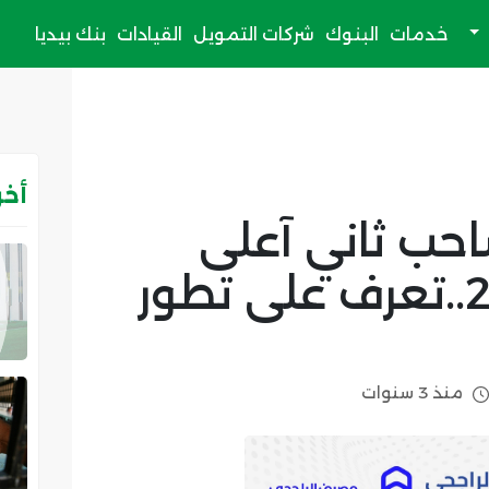
خدمات
البنوك
شركات التمويل
القيادات
بنك بيديا
أخر
حب ثاني آعلى
الآرباح بالعام 2022..تعرف على تطور
منذ 3 سنوات