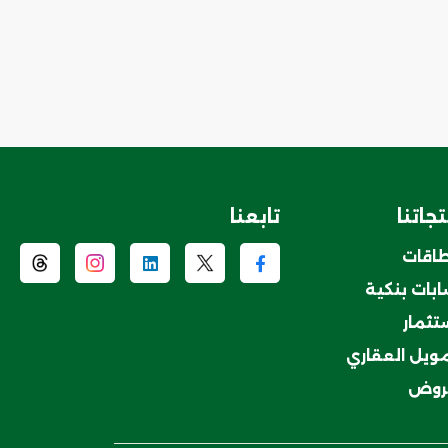
جاتنا
تابعنا
طاقات
بات بنكية
ستثمار
مويل العقاري
روض