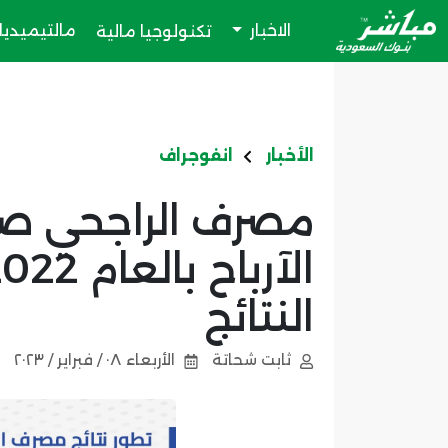
الاخبار
مالتيميديا
تكنولوجيا مالية
الأخبار
انفوجراف
مصرف الراجحي صا
النتائج
ثابت شحاتة
الأربعاء ٠٨ / فبراير / ٢٠٢٣