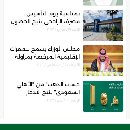
بمناسبة يوم التأسيس..
مصرف الراجحي يتيح الحصول
على تمويل شخصي بدون
الأحد ١٩ / فبراير / ٢٠٢٣
رسوم إدارية ..إليك المزايا
والشروط
مجلس الوزراء يسمح للمقرات
الإقليمية المرخصة بمزاولة
الأنشطة المالية عابرة الحدود
الأربعاء ٠٥ / أغسطس / ٢٠٢٦
حساب الذهب" من "الأهلي
السعودي" يتيح الادخار
والاستثمار في الذهب .. تعرف
الإثنين ١٦ / يناير / ٢٠٢٣
على المزايا والشروط"