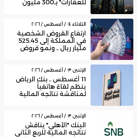
للعقارات" بـ300 مليون
ري...
الثلاثاء ٠٤ / أغسطس / ٢٠٢٦
ارتفاع القروض الشخصية
في المملكة إلى 525.45
مليار ريال .. ونمو قروض
بط...
الإثنين ٠٣ / أغسطس / ٢٠٢٦
11 أغسطس .. بنك الرياض
ينظم لقاءً هاتفياً
لمناقشة نتائجه المالية
للربع...
الإثنين ٠٣ / أغسطس / ٢٠٢٦
البنك "الأهلي" يناقش
نتائجه المالية للربع الثاني