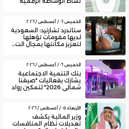
نشاط الوساطة الرقمية
لجهات الت...
الخميس ٠٦ / أغسطس / ٢٠٢٦
ستاندرد تشارترد: السعودية
لديها مقومات تؤهلها
لتعزيز مكانتها بمجال الت...
الخميس ٠٦ / أغسطس / ٢٠٢٦
بنك التنمية الاجتماعية
يشارك بفعاليات "صيفنا
شمالي 2026" لتمكين رواد
ا...
الأربعاء ٠٥ / أغسطس / ٢٠٢٦
وزير المالية يكشف
تعديلات نظام المنافسات