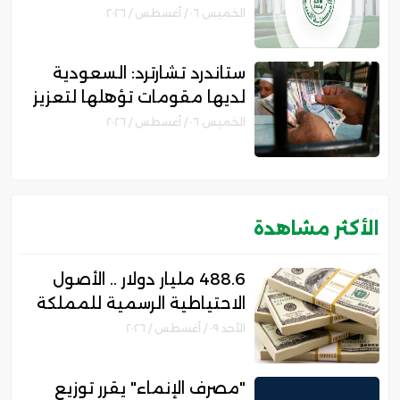
الرقمية لجهات التمويل
الخميس ٠٦ / أغسطس / ٢٠٢٦
ستاندرد تشارترد: السعودية
لديها مقومات تؤهلها لتعزيز
مكانتها بمجال التمويل
الخميس ٠٦ / أغسطس / ٢٠٢٦
الإسلامي
الأكثر مشاهدة
488.6 مليار دولار .. الأصول
الاحتياطية الرسمية للمملكة
ترتفع 10% بنهاية يوليو
الأحد ٠٩ / أغسطس / ٢٠٢٦
"مصرف الإنماء" يقرر توزيع