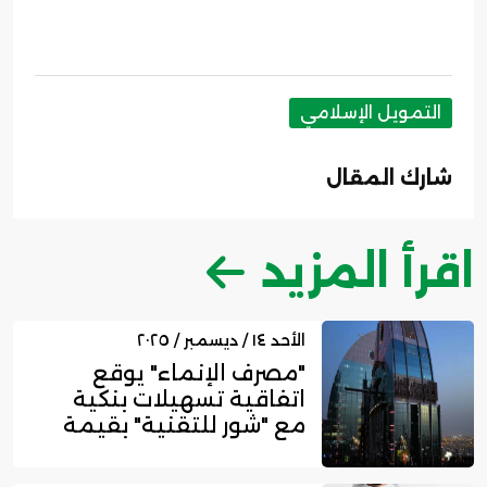
التمويل الإسلامي
شارك المقال
اقرأ المزيد
الأحد ١٤ / ديسمبر / ٢٠٢٥
"مصرف الإنماء" يوقع
اتفاقية تسهيلات بنكية
مع "شور للتقنية" بقيمة
25 مل...