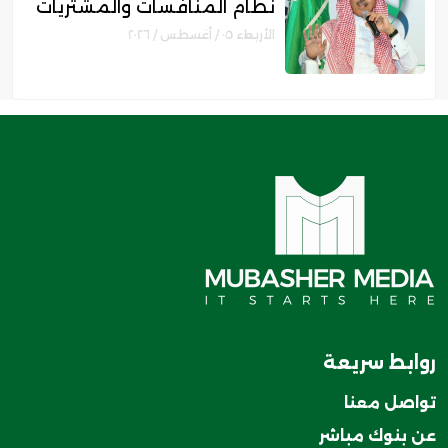
نظام المنافسات والمشتريات
الحكومية الجديد
الأربعاء ٠٥ / أغسطس / ٢٠٢٦
روابط سريعة
تواصل معنا
عن بنوك مباشر