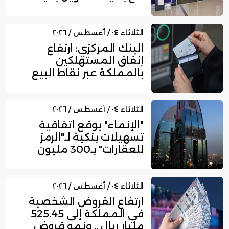
750...
الثلاثاء ٠٤ / أغسطس / ٢٠٢٦
البنك المركزي: ارتفاع
إنفاق المستهلكين
بالمملكة عبر نقاط البيع
إلى 16....
الثلاثاء ٠٤ / أغسطس / ٢٠٢٦
"الإنماء" يوقع اتفاقية
تسهيلات بنكية لـ"الرمز
للعقارات" بـ300 مليون
ري...
الثلاثاء ٠٤ / أغسطس / ٢٠٢٦
ارتفاع القروض الشخصية
في المملكة إلى 525.45
مليار ريال .. ونمو قروض