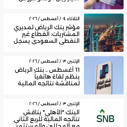
بط...
الثلاثاء ٠٤ / أغسطس / ٢٠٢٦
مؤشر بنك الرياض لمديري
المشتريات: القطاع غير
النفطي السعودي يسجل
زخما...
الإثنين ٠٣ / أغسطس / ٢٠٢٦
11 أغسطس .. بنك الرياض
ينظم لقاءً هاتفياً
لمناقشة نتائجه المالية
للربع...
الإثنين ٠٣ / أغسطس / ٢٠٢٦
البنك "الأهلي" يناقش
نتائجه المالية للربع الثاني
مع المحللين والمستثمر...