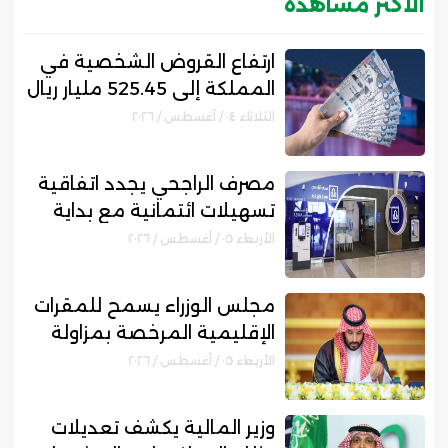
الأكثر مشاهدة
ارتفاع القروض الشخصية في
المملكة إلى 525.45 مليار ريال
.. ونمو قروض بطاقات
الثلاثاء ٠٤ / أغسطس / ٢٠٢٦
الائتمان 12%
مصرف الراجحي يجدد اتفاقية
تسهيلات ائتمانية مع بداية
للتمويل بقيمة 750 مليون
الأربعاء ٠٥ / أغسطس / ٢٠٢٦
ريال
مجلس الوزراء يسمح للمقرات
الإقليمية المرخصة بمزاولة
الأنشطة المالية عابرة الحدود
الأربعاء ٠٥ / أغسطس / ٢٠٢٦
وزير المالية يكشف تعديلات