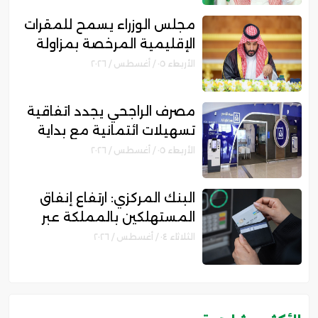
مجلس الوزراء يسمح للمقرات
الإقليمية المرخصة بمزاولة
الأنشطة المالية عابرة الحدود
الأربعاء ٠٥ / أغسطس / ٢٠٢٦
مصرف الراجحي يجدد اتفاقية
تسهيلات ائتمانية مع بداية
للتمويل بقيمة 750 مليون
الأربعاء ٠٥ / أغسطس / ٢٠٢٦
ريال
البنك المركزي: ارتفاع إنفاق
المستهلكين بالمملكة عبر
نقاط البيع إلى 16.3 مليار ريال
الثلاثاء ٠٤ / أغسطس / ٢٠٢٦
خلال أسبوع