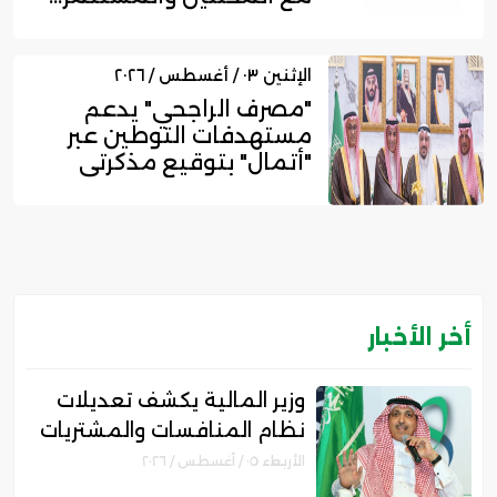
الإثنين ٠٣ / أغسطس / ٢٠٢٦
"مصرف الراجحي" يدعم
مستهدفات التوطين عبر
"أتمال" بتوقيع مذكرتي
تفاهم ل...
أخر الأخبار
وزير المالية يكشف تعديلات
نظام المنافسات والمشتريات
الحكومية الجديد
الأربعاء ٠٥ / أغسطس / ٢٠٢٦