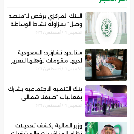
البنك المركزي يرخص لـ"منصة
وصل" بمزاولة نشاط الوساطة
الرقمية لجهات التمويل
الخميس ٠٦ / أغسطس / ٢٠٢٦
ستاندرد تشارترد: السعودية
لديها مقومات تؤهلها لتعزيز
مكانتها بمجال التمويل
الخميس ٠٦ / أغسطس / ٢٠٢٦
الإسلامي
بنك التنمية الاجتماعية يشارك
بفعاليات "صيفنا شمالي
2026" لتمكين رواد الأعمال
الخميس ٠٦ / أغسطس / ٢٠٢٦
والأسر المنتجة
وزير المالية يكشف تعديلات
نظام المنافسات والمشتريات