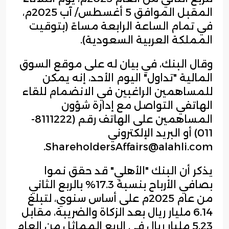
المقبل الموافق 5 أغسطس/ آب 2025م،
في تمام الساعة الرابعة مساءً (بتوقيت
المملكة العربية السعودية).
وقال البنك، في بيان له على موقع السوق
المالية "تداول" اليوم الأحد، إنه يمكن
للمساهمين الراغبين في الانضمام للقاء
الهاتفي التواصل مع إدارة شؤون
المساهمين على الهاتف رقم (8111222-
011) أو البريد الإلكتروني
ShareholdersAffairs@alahli.com.
يذكر أن البنك "الأهلي" قد حقق نموا
بصافي الأرباح بنسبة 17.3% بالربع الثاني
من عام 2025م على أساس سنوي، لتبلغ
6.14 مليار ريال بعد الزكاة والضريبة، مقابل
5.23 مليار ريال في الربع المماثل من العام