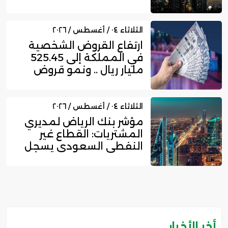
ري...
الثلاثاء ٠٤ / أغسطس / ٢٠٢٦
ارتفاع القروض الشخصية
في المملكة إلى 525.45
مليار ريال .. ونمو قروض
بط...
الثلاثاء ٠٤ / أغسطس / ٢٠٢٦
مؤشر بنك الرياض لمديري
المشتريات: القطاع غير
النفطي السعودي يسجل
زخما...
أخر الأخبار