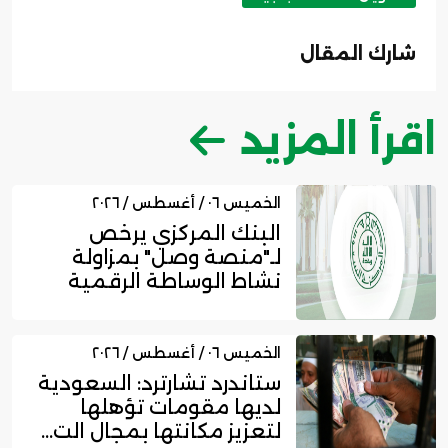
شارك المقال
اقرأ المزيد
الخميس ٠٦ / أغسطس / ٢٠٢٦
البنك المركزي يرخص
لـ"منصة وصل" بمزاولة
نشاط الوساطة الرقمية
لجهات الت...
الخميس ٠٦ / أغسطس / ٢٠٢٦
ستاندرد تشارترد: السعودية
لديها مقومات تؤهلها
لتعزيز مكانتها بمجال الت...