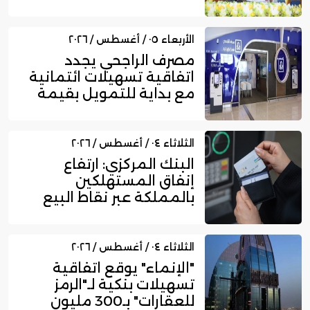
المالية عا...
الأربعاء ٠٥ / أغسطس / ٢٠٢٦
مصرف الراجحي يجدد
اتفاقية تسهيلات ائتمانية
مع بداية للتمويل بقيمة
750...
الثلاثاء ٠٤ / أغسطس / ٢٠٢٦
البنك المركزي: ارتفاع
إنفاق المستهلكين
بالمملكة عبر نقاط البيع
إلى 16....
الثلاثاء ٠٤ / أغسطس / ٢٠٢٦
"الإنماء" يوقع اتفاقية
تسهيلات بنكية لـ"الرمز
للعقارات" بـ300 مليون