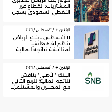
مؤشر بنك الرياض لمديري
المشتريات: القطاع غير
النفطي السعودي يسجل
زخما...
الإثنين ٠٣ / أغسطس / ٢٠٢٦
11 أغسطس .. بنك الرياض
ينظم لقاءً هاتفياً
لمناقشة نتائجه المالية
للربع...
الإثنين ٠٣ / أغسطس / ٢٠٢٦
البنك "الأهلي" يناقش
نتائجه المالية للربع الثاني
مع المحللين والمستثمر...