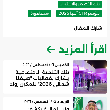
بنك التصدير والاستيراد
مؤتمر GTR آسيا 2025
سنغافورة
شارك المقال
اقرأ المزيد
الخميس ٠٦ / أغسطس / ٢٠٢٦
بنك التنمية الاجتماعية
يشارك بفعاليات "صيفنا
شمالي 2026" لتمكين رواد
ا...
الأربعاء ٠٥ / أغسطس / ٢٠٢٦
وزير المالية يكشف