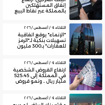
إنفاق المستهلكين
بالمملكة عبر نقاط البيع
إلى 16....
الثلاثاء ٠٤ / أغسطس / ٢٠٢٦
"الإنماء" يوقع اتفاقية
تسهيلات بنكية لـ"الرمز
للعقارات" بـ300 مليون
ري...
الثلاثاء ٠٤ / أغسطس / ٢٠٢٦
ارتفاع القروض الشخصية
في المملكة إلى 525.45
مليار ريال .. ونمو قروض
بط...
الثلاثاء ٠٤ / أغسطس / ٢٠٢٦