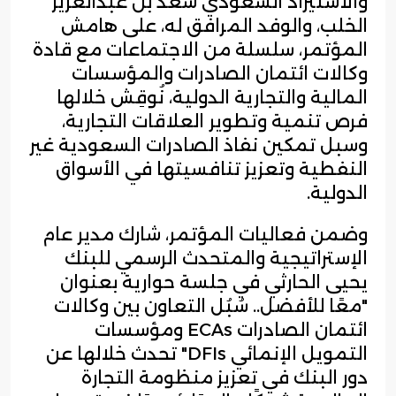
والاستيراد السعودي سعد بن عبدالعزيز
الخلب، والوفد المرافق له، على هامش
المؤتمر، سلسلة من الاجتماعات مع قادة
وكالات ائتمان الصادرات والمؤسسات
المالية والتجارية الدولية، نُوقِش خلالها
فرص تنمية وتطوير العلاقات التجارية،
وسبل تمكين نفاذ الصادرات السعودية غير
النفطية وتعزيز تنافسيتها في الأسواق
الدولية.
وضمن فعاليات المؤتمر، شارك مدير عام
الإستراتيجية والمتحدث الرسمي للبنك
يحيى الحارثي في جلسة حوارية بعنوان
"معًا للأفضل.. سُبُل التعاون بين وكالات
ائتمان الصادرات ECAs ومؤسسات
التمويل الإنمائي DFIs" تحدث خلالها عن
دور البنك في تعزيز منظومة التجارة