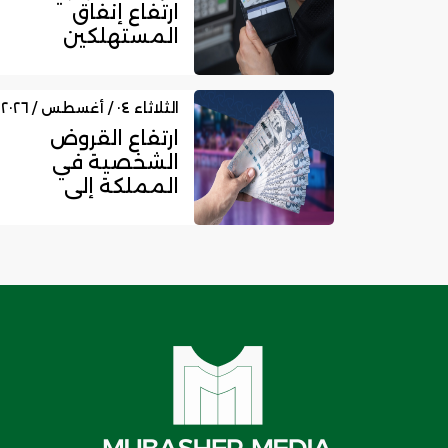
ارتفاع إنفاق
المستهلكين
بالمملكة عبر
نقاط البيع إلى
16....
الثلاثاء ٠٤ / أغسطس / ٢٠٢٦
ارتفاع القروض
الشخصية في
المملكة إلى
525.45 مليار ريال
.. ونمو قروض
بط...