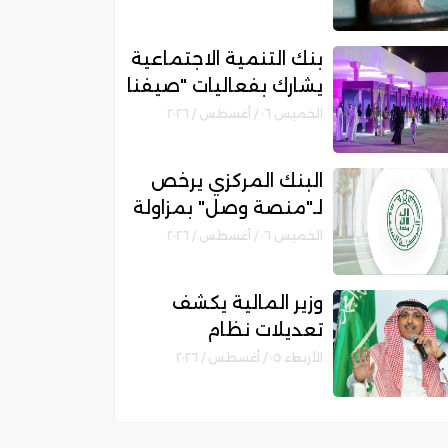
مكانتها بمجال التمويل
الإسلامي
بنك التنمية الاجتماعية
يشارك بفعاليات "صيفنا
شمالي 2026" لتمكين
الخميس ٠٦ / أغسطس / ٢٠٢٦
رواد الأعمال والأسر
المنتجة
البنك المركزي يرخص
لـ"منصة وصل" بمزاولة
نشاط الوساطة الرقمية
الخميس ٠٦ / أغسطس / ٢٠٢٦
لجهات التمويل
وزير المالية يكشف
تعديلات نظام
المنافسات والمشتريات
الأربعاء ٠٥ / أغسطس / ٢٠٢٦
الحكومية الجديد