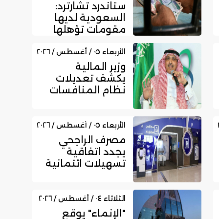
ستاندرد تشارترد:
السعودية لديها
مقومات تؤهلها
لتعزيز مكانتها
بمجال الت...
الأربعاء ٠٥ / أغسطس / ٢٠٢٦
وزير المالية
يكشف تعديلات
نظام المنافسات
والمشتريات
الحكومية الجديد
الأربعاء ٠٥ / أغسطس / ٢٠٢٦
مصرف الراجحي
يجدد اتفاقية
تسهيلات ائتمانية
مع بداية للتمويل
بقيمة 750...
الثلاثاء ٠٤ / أغسطس / ٢٠٢٦
"الإنماء" يوقع