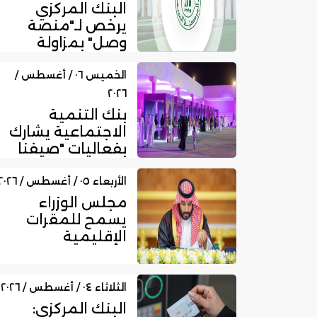
البنك المركزي
يرخص لـ"منصة
وصل" بمزاولة
نشاط الوساطة
الرقمية لجهات
الخميس ٠٦ / أغسطس /
الت...
٢٠٢٦
بنك التنمية
الاجتماعية يشارك
بفعاليات "صيفنا
شمالي 2026"
لتمكين رواد ا...
الأربعاء ٠٥ / أغسطس / ٢٠٢٦
مجلس الوزراء
يسمح للمقرات
الإقليمية
المرخصة بمزاولة
الأنشطة المالية
عا...
الثلاثاء ٠٤ / أغسطس / ٢٠٢٦
البنك المركزي: