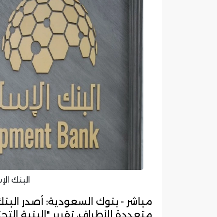
البنك ال
مباشر - بنوك السعودية: أصدر البن
متعددة الأطراف، تقرير "البنية التح