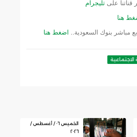
 قناتنا على
تليجرام
غط هنا
ابع مباشر بنوك السعودية..
اضغط هنا
ة الاجتماعية
الخميس ٠٦ / أغسطس /
٢٠٢٦