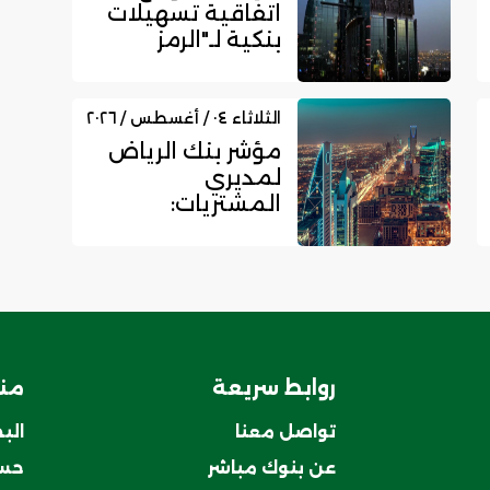
اتفاقية تسهيلات
بنكية لـ"الرمز
للعقارات" بـ300
مليون ري...
الثلاثاء ٠٤ / أغسطس / ٢٠٢٦
مؤشر بنك الرياض
لمديري
المشتريات:
القطاع غير
النفطي
السعودي يسجل
زخما...
روابط سريعة
منت
تواصل معنا
الب
عن بنوك مباشر
حسا