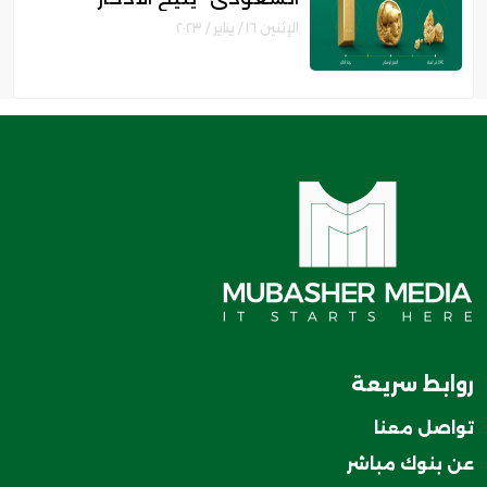
والاستثمار في الذهب .. تعرف
الإثنين ١٦ / يناير / ٢٠٢٣
على المزايا والشروط"
روابط سريعة
تواصل معنا
عن بنوك مباشر