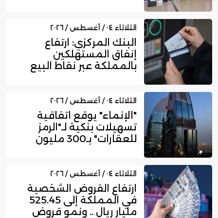
750...
الثلاثاء ٠٤ / أغسطس / ٢٠٢٦
البنك المركزي: ارتفاع
إنفاق المستهلكين
بالمملكة عبر نقاط البيع
إلى 16....
الثلاثاء ٠٤ / أغسطس / ٢٠٢٦
"الإنماء" يوقع اتفاقية
تسهيلات بنكية لـ"الرمز
للعقارات" بـ300 مليون
ري...
الثلاثاء ٠٤ / أغسطس / ٢٠٢٦
ارتفاع القروض الشخصية
في المملكة إلى 525.45
مليار ريال .. ونمو قروض