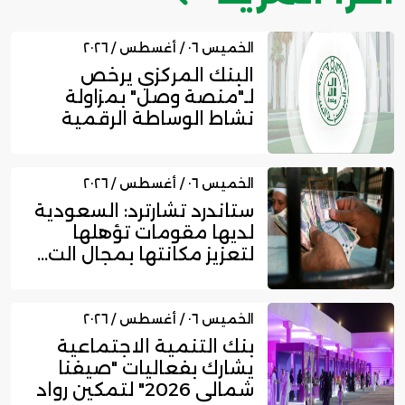
الخميس ٠٦ / أغسطس / ٢٠٢٦
البنك المركزي يرخص
لـ"منصة وصل" بمزاولة
نشاط الوساطة الرقمية
لجهات الت...
الخميس ٠٦ / أغسطس / ٢٠٢٦
ستاندرد تشارترد: السعودية
لديها مقومات تؤهلها
لتعزيز مكانتها بمجال الت...
الخميس ٠٦ / أغسطس / ٢٠٢٦
بنك التنمية الاجتماعية
يشارك بفعاليات "صيفنا
شمالي 2026" لتمكين رواد