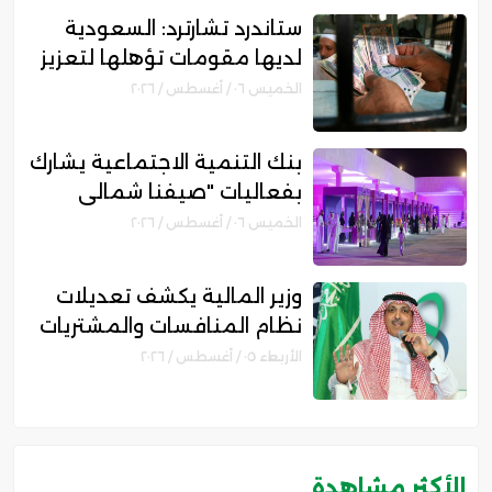
ستاندرد تشارترد: السعودية
لديها مقومات تؤهلها لتعزيز
مكانتها بمجال التمويل
الخميس ٠٦ / أغسطس / ٢٠٢٦
الإسلامي
بنك التنمية الاجتماعية يشارك
بفعاليات "صيفنا شمالي
2026" لتمكين رواد الأعمال
الخميس ٠٦ / أغسطس / ٢٠٢٦
والأسر المنتجة
وزير المالية يكشف تعديلات
نظام المنافسات والمشتريات
الحكومية الجديد
الأربعاء ٠٥ / أغسطس / ٢٠٢٦
الأكثر مشاهدة