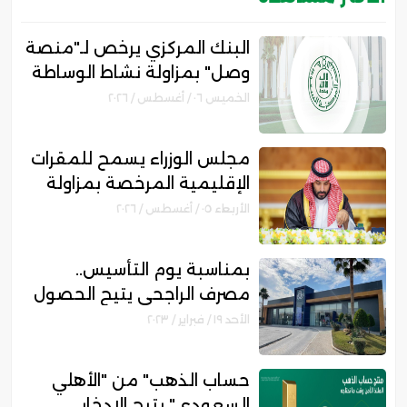
البنك المركزي يرخص لـ"منصة
وصل" بمزاولة نشاط الوساطة
الرقمية لجهات التمويل
الخميس ٠٦ / أغسطس / ٢٠٢٦
مجلس الوزراء يسمح للمقرات
الإقليمية المرخصة بمزاولة
الأنشطة المالية عابرة الحدود
الأربعاء ٠٥ / أغسطس / ٢٠٢٦
بمناسبة يوم التأسيس..
مصرف الراجحي يتيح الحصول
على تمويل شخصي بدون
الأحد ١٩ / فبراير / ٢٠٢٣
رسوم إدارية ..إليك المزايا
والشروط
حساب الذهب" من "الأهلي
السعودي" يتيح الادخار