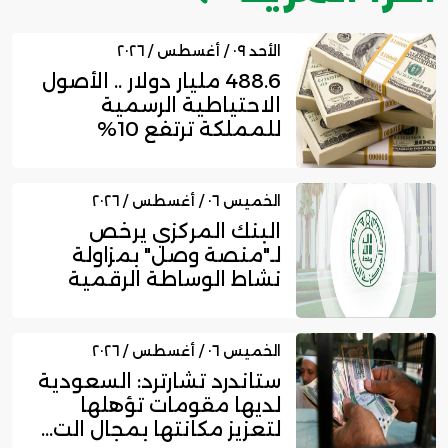
الأحد ٠٩ / أغسطس / ٢٠٢٦
488.6 مليار دولار .. الأصول
الاحتياطية الرسمية
للمملكة ترتفع 10%
بنهاي...
الخميس ٠٦ / أغسطس / ٢٠٢٦
البنك المركزي يرخص
لـ"منصة وصل" بمزاولة
نشاط الوساطة الرقمية
لجهات الت...
الخميس ٠٦ / أغسطس / ٢٠٢٦
ستاندرد تشارترد: السعودية
لديها مقومات تؤهلها
لتعزيز مكانتها بمجال الت...