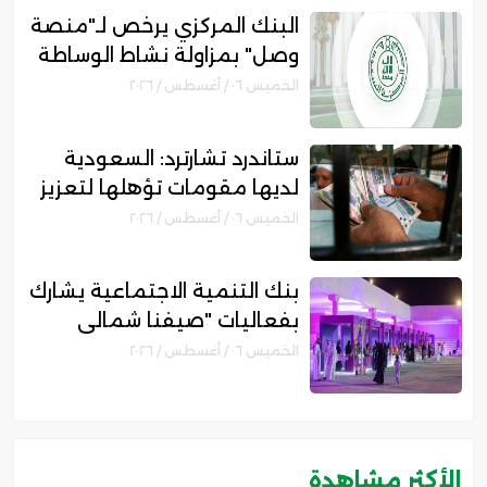
البنك المركزي يرخص لـ"منصة
وصل" بمزاولة نشاط الوساطة
الرقمية لجهات التمويل
الخميس ٠٦ / أغسطس / ٢٠٢٦
ستاندرد تشارترد: السعودية
لديها مقومات تؤهلها لتعزيز
مكانتها بمجال التمويل
الخميس ٠٦ / أغسطس / ٢٠٢٦
الإسلامي
بنك التنمية الاجتماعية يشارك
بفعاليات "صيفنا شمالي
2026" لتمكين رواد الأعمال
الخميس ٠٦ / أغسطس / ٢٠٢٦
والأسر المنتجة
الأكثر مشاهدة