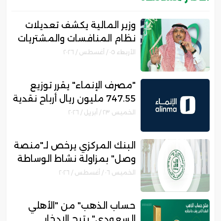
وزير المالية يكشف تعديلات
نظام المنافسات والمشتريات
الحكومية الجديد
الأربعاء ٠٥ / أغسطس / ٢٠٢٦
"مصرف الإنماء" يقرر توزيع
747.55 مليون ريال أرباح نقدية
عن الربع الأول من العام 2026
الخميس ٢٣ / أبريل / ٢٠٢٦
البنك المركزي يرخص لـ"منصة
وصل" بمزاولة نشاط الوساطة
الرقمية لجهات التمويل
الخميس ٠٦ / أغسطس / ٢٠٢٦
حساب الذهب" من "الأهلي
السعودي" يتيح الادخار