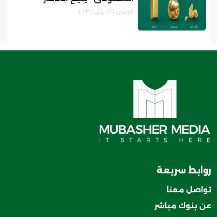
والاستثمار في الذهب .. تعرف
الإثنين ١٦ / يناير / ٢٠٢٣
على المزايا والشروط"
روابط سريعة
تواصل معنا
عن بنوك مباشر