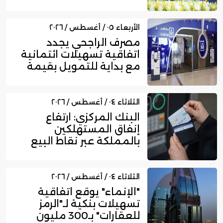
المالية عا...
الأربعاء ٠٥ / أغسطس / ٢٠٢٦
مصرف الراجحي يجدد
اتفاقية تسهيلات ائتمانية
مع بداية للتمويل بقيمة
750...
الثلاثاء ٠٤ / أغسطس / ٢٠٢٦
البنك المركزي: ارتفاع
إنفاق المستهلكين
بالمملكة عبر نقاط البيع
إلى 16....
الثلاثاء ٠٤ / أغسطس / ٢٠٢٦
"الإنماء" يوقع اتفاقية
تسهيلات بنكية لـ"الرمز
للعقارات" بـ300 مليون