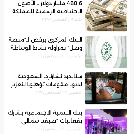
488.6 مليار دولار .. الأصول
الاحتياطية الرسمية للمملكة
ترتفع 10% بنهاية يوليو
الأحد ٠٩ / أغسطس / ٢٠٢٦
البنك المركزي يرخص لـ"منصة
وصل" بمزاولة نشاط الوساطة
الرقمية لجهات التمويل
الخميس ٠٦ / أغسطس / ٢٠٢٦
ستاندرد تشارترد: السعودية
لديها مقومات تؤهلها لتعزيز
مكانتها بمجال التمويل
الخميس ٠٦ / أغسطس / ٢٠٢٦
الإسلامي
بنك التنمية الاجتماعية يشارك
بفعاليات "صيفنا شمالي
2026" لتمكين رواد الأعمال
الخميس ٠٦ / أغسطس / ٢٠٢٦