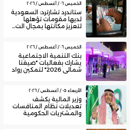
الخميس ٠٦ / أغسطس / ٢٠٢٦
ستاندرد تشارترد: السعودية
لديها مقومات تؤهلها
لتعزيز مكانتها بمجال الت...
الخميس ٠٦ / أغسطس / ٢٠٢٦
بنك التنمية الاجتماعية
يشارك بفعاليات "صيفنا
شمالي 2026" لتمكين رواد
ا...
الأربعاء ٠٥ / أغسطس / ٢٠٢٦
وزير المالية يكشف
تعديلات نظام المنافسات
والمشتريات الحكومية
الجديد