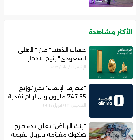
والأسر المنتجة
الأكثر مشاهدة
حساب الذهب" من "الأهلي
السعودي" يتيح الادخار
والاستثمار في الذهب .. تعرف
الإثنين ١٦ / يناير / ٢٠٢٣
على المزايا والشروط"
"مصرف الإنماء" يقرر توزيع
747.55 مليون ريال أرباح نقدية
عن الربع الأول من العام 2026
الخميس ٢٣ / أبريل / ٢٠٢٦
"بنك الرياض" يعلن بدء طرح
صكوك مقوّمة بالريال بقيمة