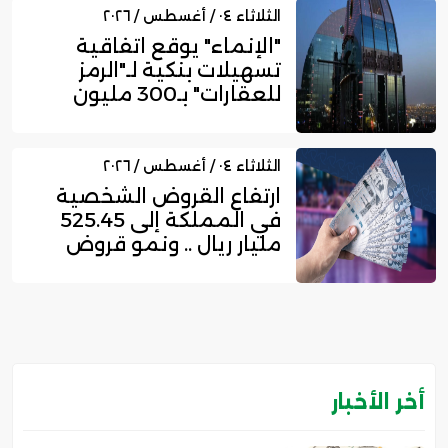
الثلاثاء ٠٤ / أغسطس / ٢٠٢٦
"الإنماء" يوقع اتفاقية
تسهيلات بنكية لـ"الرمز
للعقارات" بـ300 مليون
ري...
الثلاثاء ٠٤ / أغسطس / ٢٠٢٦
ارتفاع القروض الشخصية
في المملكة إلى 525.45
مليار ريال .. ونمو قروض
بط...
أخر الأخبار