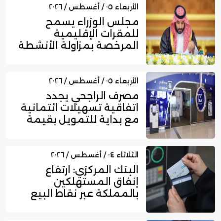
الأربعاء ٠٥ / أغسطس / ٢٠٢٦
مجلس الوزراء يسمح
للمقرات الإقليمية
المرخصة بمزاولة الأنشطة
المالية عا...
الأربعاء ٠٥ / أغسطس / ٢٠٢٦
مصرف الراجحي يجدد
اتفاقية تسهيلات ائتمانية
مع بداية للتمويل بقيمة
750...
الثلاثاء ٠٤ / أغسطس / ٢٠٢٦
البنك المركزي: ارتفاع
إنفاق المستهلكين
بالمملكة عبر نقاط البيع
إلى 16....