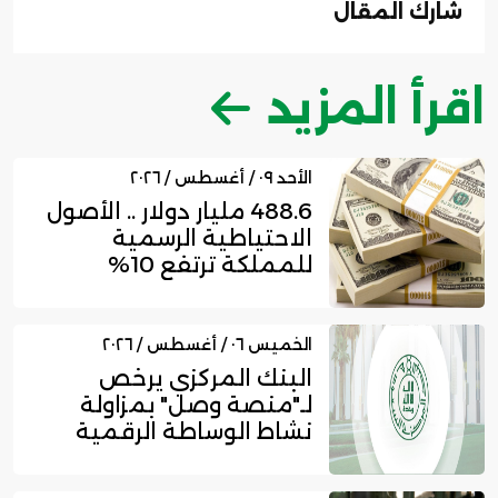
شارك المقال
اقرأ المزيد
الأحد ٠٩ / أغسطس / ٢٠٢٦
488.6 مليار دولار .. الأصول
الاحتياطية الرسمية
للمملكة ترتفع 10%
بنهاي...
الخميس ٠٦ / أغسطس / ٢٠٢٦
البنك المركزي يرخص
لـ"منصة وصل" بمزاولة
نشاط الوساطة الرقمية
لجهات الت...