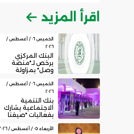
اقرأ المزيد
الخميس ٠٦ / أغسطس /
٢٠٢٦
البنك المركزي
يرخص لـ"منصة
وصل" بمزاولة
نشاط الوساطة
الرقمية لجهات
الخميس ٠٦ / أغسطس /
الت...
٢٠٢٦
بنك التنمية
الاجتماعية يشارك
بفعاليات "صيفنا
شمالي 2026"
لتمكين رواد ا...
الأربعاء ٠٥ / أغسطس / ٢٠٢٦