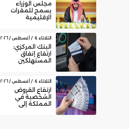
مجلس الوزراء
يسمح للمقرات
الإقليمية
المرخصة بمزاولة
الأنشطة المالية
عا...
الثلاثاء ٠٤ / أغسطس / ٢٠٢٦
البنك المركزي:
ارتفاع إنفاق
المستهلكين
بالمملكة عبر
نقاط البيع إلى
16....
الثلاثاء ٠٤ / أغسطس / ٢٠٢٦
ارتفاع القروض
الشخصية في
المملكة إلى
525.45 مليار ريال
.. ونمو قروض
بط...