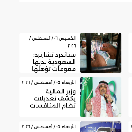
الخميس ٠٦ / أغسطس /
٢٠٢٦
ستاندرد تشارترد:
السعودية لديها
مقومات تؤهلها
لتعزيز مكانتها
بمجال الت...
الأربعاء ٠٥ / أغسطس / ٢٠٢٦
وزير المالية
يكشف تعديلات
نظام المنافسات
والمشتريات
الحكومية الجديد
الأربعاء ٠٥ / أغسطس / ٢٠٢٦