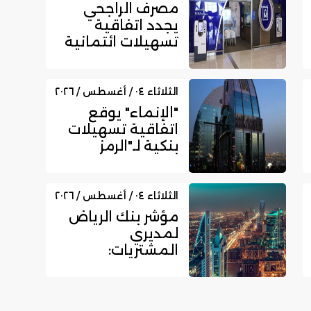
مصرف الراجحي
يجدد اتفاقية
تسهيلات ائتمانية
مع بداية للتمويل
بقيمة 750...
الثلاثاء ٠٤ / أغسطس / ٢٠٢٦
"الإنماء" يوقع
اتفاقية تسهيلات
بنكية لـ"الرمز
للعقارات" بـ300
مليون ري...
الثلاثاء ٠٤ / أغسطس / ٢٠٢٦
مؤشر بنك الرياض
لمديري
المشتريات:
القطاع غير
النفطي
السعودي يسجل