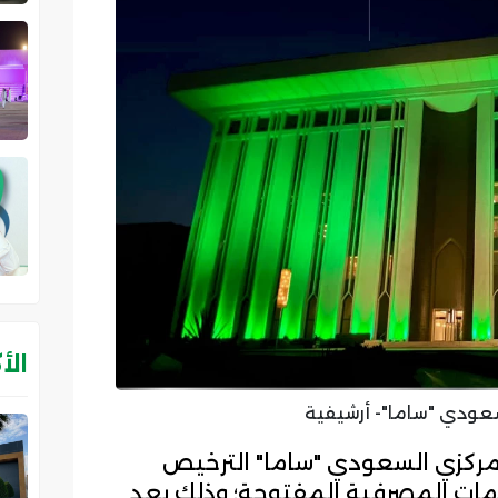
الأ
سعودي "ساما"- أرشيفية
لمركزي السعودي "ساما" الترخيص
دمات المصرفية المفتوحة؛ وذلك بعد