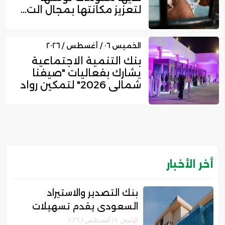
لتعزيز مكانتها بمجال الت...
الخميس ٠٦ / أغسطس / ٢٠٢٦
بنك التنمية الاجتماعية
يشارك بفعاليات "صيفنا
شمالي 2026" لتمكين رواد
ا...
أخر الأخبار
بنك التصدير والاستيراد
السعودي يقدم تسهيلات
ائتمانية بقيمة 27.94 مليار
الإثنين ١٠ / أغسطس / ٢٠٢٦