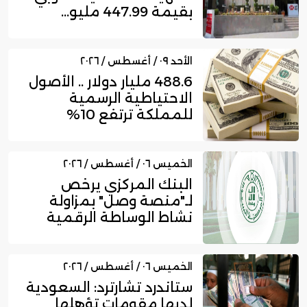
بقيمة 447.99 مليو...
الأحد ٠٩ / أغسطس / ٢٠٢٦
488.6 مليار دولار .. الأصول
الاحتياطية الرسمية
للمملكة ترتفع 10%
بنهاي...
الخميس ٠٦ / أغسطس / ٢٠٢٦
البنك المركزي يرخص
لـ"منصة وصل" بمزاولة
نشاط الوساطة الرقمية
لجهات الت...
الخميس ٠٦ / أغسطس / ٢٠٢٦
ستاندرد تشارترد: السعودية
لديها مقومات تؤهلها