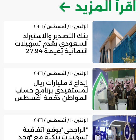
اقرأ المزيد
الإثنين ١٠ / أغسطس / ٢٠٢٦
بنك التصدير والاستيراد
السعودي يقدم تسهيلات
ائتمانية بقيمة 27.94
مليار...
الإثنين ١٠ / أغسطس / ٢٠٢٦
إيداع 3 مليارات ريال
لمستفيدي برنامج حساب
المواطن دفعة أغسطس
الإثنين ١٠ / أغسطس / ٢٠٢٦
"الراجحي"يوقع اتفاقية
تسهيلات بنكية مع "وجد