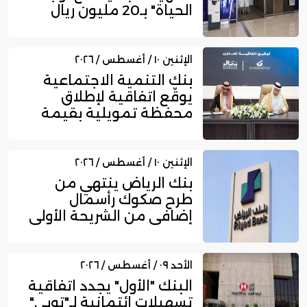
الحياة" بـ20 مليون ريال
الإثنين ١٠ / أغسطس / ٢٠٢٦
بنك التنمية الاجتماعية
يوقّع اتفاقية لإطلاق
محفظة تمويلية بقيمة
10 ملا...
الإثنين ١٠ / أغسطس / ٢٠٢٦
بنك الرياض ينتهي من
طرح صكوك رأسمال
إضافي من الشريحة الأولى
بقيمة 10 م...
الأحد ٠٩ / أغسطس / ٢٠٢٦
البنك "الأول" يجدد اتفاقية
تسهيلات ائتمانية لـ"توبي"