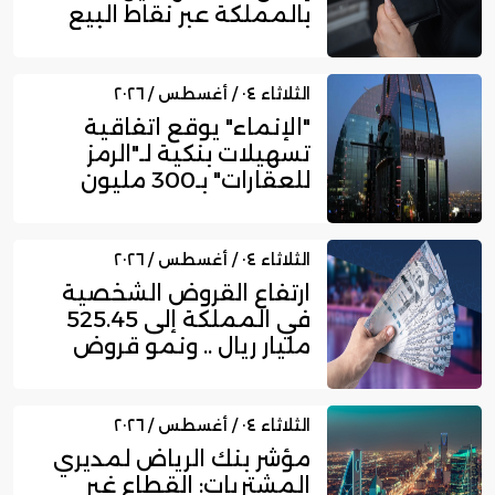
بالمملكة عبر نقاط البيع
إلى 16....
الثلاثاء ٠٤ / أغسطس / ٢٠٢٦
"الإنماء" يوقع اتفاقية
تسهيلات بنكية لـ"الرمز
للعقارات" بـ300 مليون
ري...
الثلاثاء ٠٤ / أغسطس / ٢٠٢٦
ارتفاع القروض الشخصية
في المملكة إلى 525.45
مليار ريال .. ونمو قروض
بط...
الثلاثاء ٠٤ / أغسطس / ٢٠٢٦
مؤشر بنك الرياض لمديري
المشتريات: القطاع غير