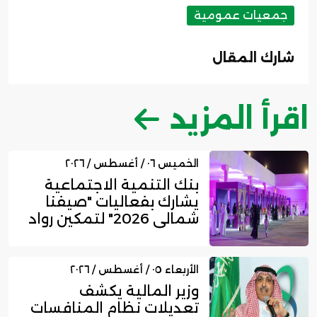
جمعيات عمومية
شارك المقال
اقرأ المزيد
الخميس ٠٦ / أغسطس / ٢٠٢٦
بنك التنمية الاجتماعية
يشارك بفعاليات "صيفنا
شمالي 2026" لتمكين رواد
ا...
الأربعاء ٠٥ / أغسطس / ٢٠٢٦
وزير المالية يكشف
تعديلات نظام المنافسات