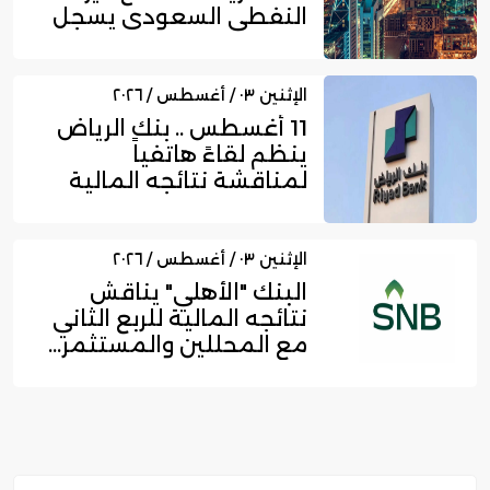
النفطي السعودي يسجل
زخما...
الإثنين ٠٣ / أغسطس / ٢٠٢٦
11 أغسطس .. بنك الرياض
ينظم لقاءً هاتفياً
لمناقشة نتائجه المالية
للربع...
الإثنين ٠٣ / أغسطس / ٢٠٢٦
البنك "الأهلي" يناقش
نتائجه المالية للربع الثاني
مع المحللين والمستثمر...