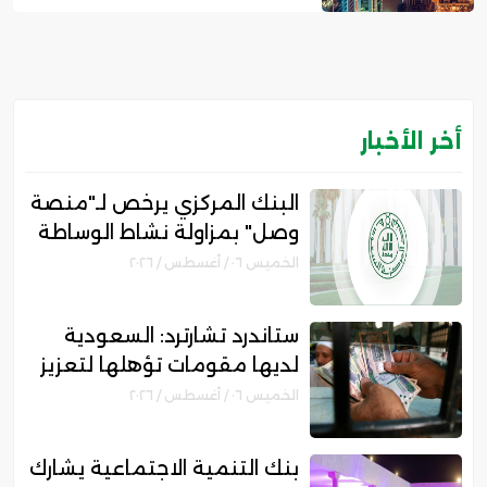
أخر الأخبار
البنك المركزي يرخص لـ"منصة
وصل" بمزاولة نشاط الوساطة
الرقمية لجهات التمويل
الخميس ٠٦ / أغسطس / ٢٠٢٦
ستاندرد تشارترد: السعودية
لديها مقومات تؤهلها لتعزيز
مكانتها بمجال التمويل
الخميس ٠٦ / أغسطس / ٢٠٢٦
الإسلامي
بنك التنمية الاجتماعية يشارك