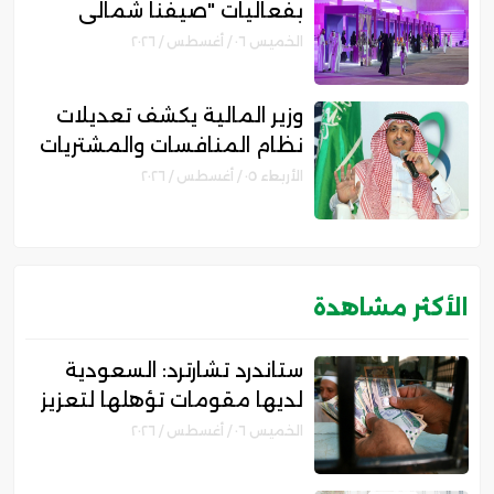
بفعاليات "صيفنا شمالي
2026" لتمكين رواد الأعمال
الخميس ٠٦ / أغسطس / ٢٠٢٦
والأسر المنتجة
وزير المالية يكشف تعديلات
نظام المنافسات والمشتريات
الحكومية الجديد
الأربعاء ٠٥ / أغسطس / ٢٠٢٦
الأكثر مشاهدة
ستاندرد تشارترد: السعودية
لديها مقومات تؤهلها لتعزيز
مكانتها بمجال التمويل
الخميس ٠٦ / أغسطس / ٢٠٢٦
الإسلامي