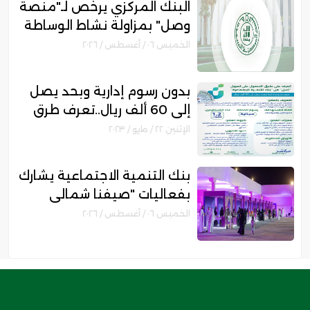
البنك المركزي يرخص لـ"منصة
وصل" بمزاولة نشاط الوساطة
الرقمية لجهات التمويل
الخميس ٠٦ / أغسطس / ٢٠٢٦
بدون رسوم إدارية وبحد يصل
إلى 60 ألف ريال..تعرف طرق
الحصول على تمويل "آهل"
الإثنين ٢٢ / مايو / ٢٠٢٣
من "بنك التنمية الإجتماعية"
بنك التنمية الاجتماعية يشارك
بفعاليات "صيفنا شمالي
2026" لتمكين رواد الأعمال
الخميس ٠٦ / أغسطس / ٢٠٢٦
والأسر المنتجة