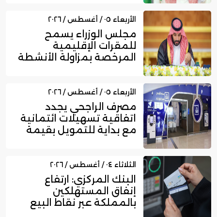
الأربعاء ٠٥ / أغسطس / ٢٠٢٦
مجلس الوزراء يسمح
للمقرات الإقليمية
المرخصة بمزاولة الأنشطة
المالية عا...
الأربعاء ٠٥ / أغسطس / ٢٠٢٦
مصرف الراجحي يجدد
اتفاقية تسهيلات ائتمانية
مع بداية للتمويل بقيمة
750...
الثلاثاء ٠٤ / أغسطس / ٢٠٢٦
البنك المركزي: ارتفاع
إنفاق المستهلكين
بالمملكة عبر نقاط البيع
إلى 16....