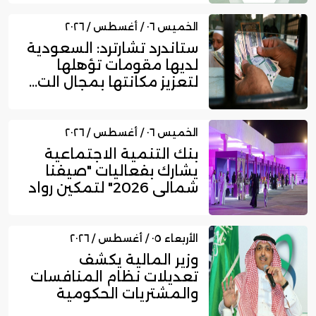
الخميس ٠٦ / أغسطس / ٢٠٢٦
ستاندرد تشارترد: السعودية
لديها مقومات تؤهلها
لتعزيز مكانتها بمجال الت...
الخميس ٠٦ / أغسطس / ٢٠٢٦
بنك التنمية الاجتماعية
يشارك بفعاليات "صيفنا
شمالي 2026" لتمكين رواد
ا...
الأربعاء ٠٥ / أغسطس / ٢٠٢٦
وزير المالية يكشف
تعديلات نظام المنافسات
والمشتريات الحكومية
الجديد