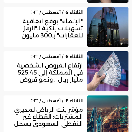
الثلاثاء ٠٤ / أغسطس / ٢٠٢٦
"الإنماء" يوقع اتفاقية
تسهيلات بنكية لـ"الرمز
للعقارات" بـ300 مليون
ري...
الثلاثاء ٠٤ / أغسطس / ٢٠٢٦
ارتفاع القروض الشخصية
في المملكة إلى 525.45
مليار ريال .. ونمو قروض
بط...
الثلاثاء ٠٤ / أغسطس / ٢٠٢٦
مؤشر بنك الرياض لمديري
المشتريات: القطاع غير
النفطي السعودي يسجل
زخما...