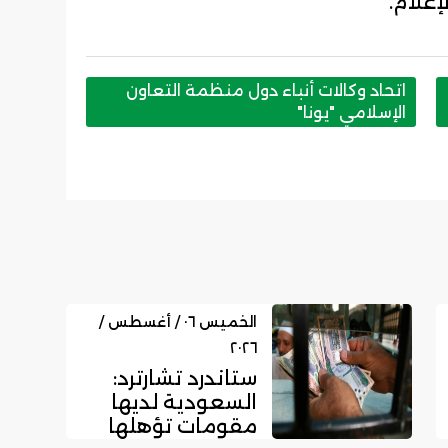
علام.
اتحاد وكالات أنباء دول منظمة التعاون
الإسلامي "يونا"
الخميس ٠٦ / أغسطس /
٢٠٢٦
ستاندرد تشارترد:
السعودية لديها
مقومات تؤهلها