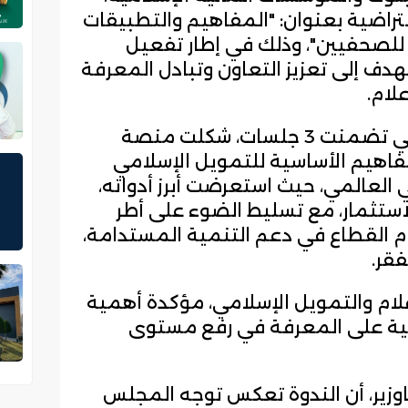
 22 أبريل 2026، ندوة افتراضية بعنوان: "المفاهيم والتطبيقات
للصحفيين"، وذلك في إطار تفعيل
تهدف إلى تعزيز التعاون وتبادل المعرفة
لام.
وأوضح "يونا"، في بيان أن الندوة التي تضمنت 3 جلسات، شكلت منصة
فاهيم الأساسية للتمويل الإسلامي
 العالمي، حيث استعرضت أبرز أدواته،
ستثمار، مع تسليط الضوء على أطر
ام القطاع في دعم التنمية المستدامة،
فقر.
علام والتمويل الإسلامي، مؤكدة أهمية
بنية على المعرفة في رفع مستوى
اوزير، أن الندوة تعكس توجه المجلس