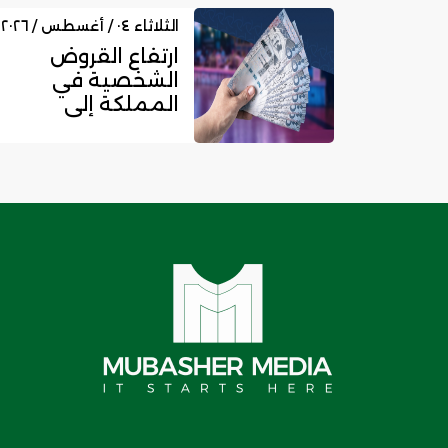
نقاط البيع إلى
16....
الثلاثاء ٠٤ / أغسطس / ٢٠٢٦
ارتفاع القروض
الشخصية في
المملكة إلى
525.45 مليار ريال
.. ونمو قروض
بط...