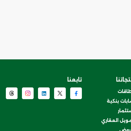
جاتنا
تابعنا
طاقات
بات بنكية
ستثمار
مويل العقاري
روض