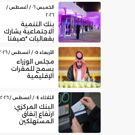
نشاط الوساطة
الرقمية لجهات
الخميس ٠٦ / أغسطس /
الت...
٢٠٢٦
بنك التنمية
الاجتماعية يشارك
بفعاليات "صيفنا
شمالي 2026"
لتمكين رواد ا...
الأربعاء ٠٥ / أغسطس / ٢٠٢٦
مجلس الوزراء
يسمح للمقرات
الإقليمية
المرخصة بمزاولة
الأنشطة المالية
عا...
الثلاثاء ٠٤ / أغسطس / ٢٠٢٦
البنك المركزي:
ارتفاع إنفاق
المستهلكين
بالمملكة عبر