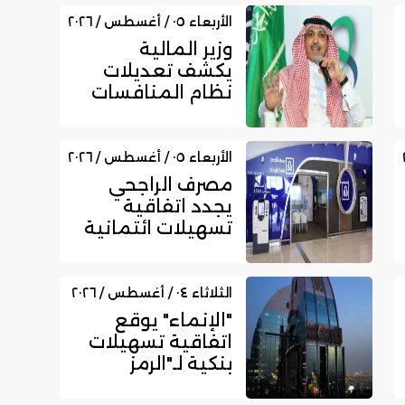
لتعزيز مكانتها
بمجال الت...
الأربعاء ٠٥ / أغسطس / ٢٠٢٦
وزير المالية
يكشف تعديلات
نظام المنافسات
والمشتريات
الحكومية الجديد
الأربعاء ٠٥ / أغسطس / ٢٠٢٦
مصرف الراجحي
يجدد اتفاقية
تسهيلات ائتمانية
مع بداية للتمويل
بقيمة 750...
الثلاثاء ٠٤ / أغسطس / ٢٠٢٦
"الإنماء" يوقع
اتفاقية تسهيلات
بنكية لـ"الرمز
للعقارات" بـ300