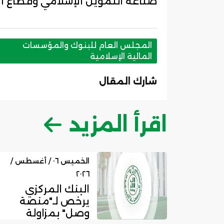
صناعة التمويل الإسلامي وقطاع الإ
المجلس العام للبنوك والمؤسسات
المالية الإسلامية
شارك المقال
اقرأ المزيد
الخميس ٠٦ / أغسطس /
٢٠٢٦
البنك المركزي
يرخص لـ"منصة
وصل" بمزاولة