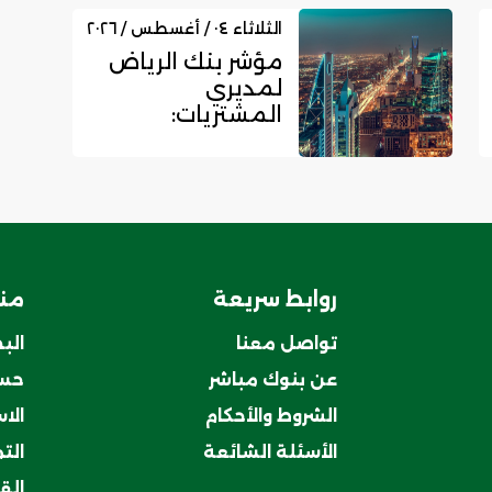
مليون ري...
الثلاثاء ٠٤ / أغسطس / ٢٠٢٦
مؤشر بنك الرياض
لمديري
المشتريات:
القطاع غير
النفطي
السعودي يسجل
زخما...
روابط سريعة
منت
تواصل معنا
الب
عن بنوك مباشر
حسا
الشروط والأحكام
الا
الأسئلة الشائعة
الت
الق