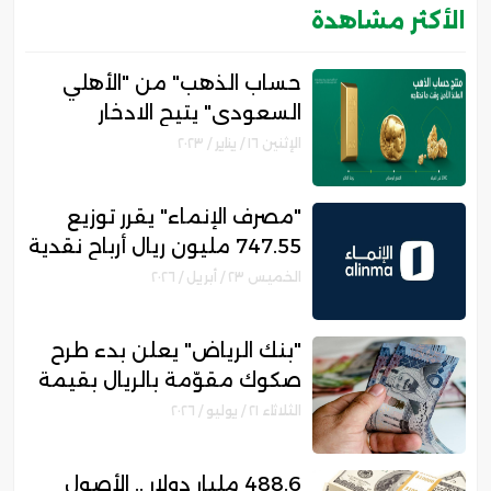
الأكثر مشاهدة
حساب الذهب" من "الأهلي
السعودي" يتيح الادخار
والاستثمار في الذهب .. تعرف
الإثنين ١٦ / يناير / ٢٠٢٣
على المزايا والشروط"
"مصرف الإنماء" يقرر توزيع
747.55 مليون ريال أرباح نقدية
عن الربع الأول من العام 2026
الخميس ٢٣ / أبريل / ٢٠٢٦
"بنك الرياض" يعلن بدء طرح
صكوك مقوّمة بالريال بقيمة
مبدئية تبلغ 5 مليارات ريال
الثلاثاء ٢١ / يوليو / ٢٠٢٦
488.6 مليار دولار .. الأصول