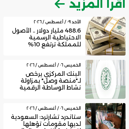
اقرأ المزيد
الأحد ٠٩ / أغسطس / ٢٠٢٦
488.6 مليار دولار .. الأصول
الاحتياطية الرسمية
للمملكة ترتفع 10%
بنهاي...
الخميس ٠٦ / أغسطس / ٢٠٢٦
البنك المركزي يرخص
لـ"منصة وصل" بمزاولة
نشاط الوساطة الرقمية
لجهات الت...
الخميس ٠٦ / أغسطس / ٢٠٢٦
ستاندرد تشارترد: السعودية
لديها مقومات تؤهلها