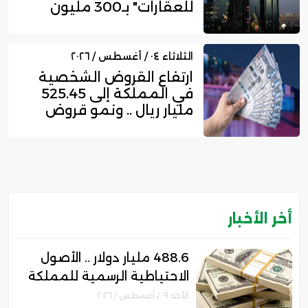
للعقارات" بـ300 مليون
ري...
الثلاثاء ٠٤ / أغسطس / ٢٠٢٦
ارتفاع القروض الشخصية
في المملكة إلى 525.45
مليار ريال .. ونمو قروض
بط...
أخر الأخبار
488.6 مليار دولار .. الأصول
الاحتياطية الرسمية للمملكة
ترتفع 10% بنهاية يوليو
الأحد ٠٩ / أغسطس / ٢٠٢٦