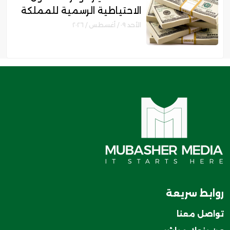
الاحتياطية الرسمية للمملكة
ترتفع 10% بنهاية يوليو
الأحد ٠٩ / أغسطس / ٢٠٢٦
روابط سريعة
تواصل معنا