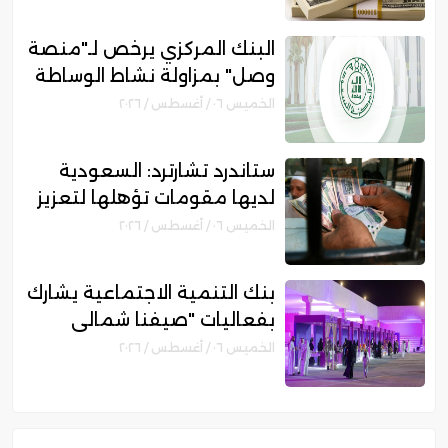
البنك المركزي يرخص لـ"منصة
وصل" بمزاولة نشاط الوساطة
الرقمية لجهات التمويل
الخميس ٠٦ / أغسطس / ٢٠٢٦
ستاندرد تشارترد: السعودية
لديها مقومات تؤهلها لتعزيز
مكانتها بمجال التمويل
الخميس ٠٦ / أغسطس / ٢٠٢٦
الإسلامي
بنك التنمية الاجتماعية يشارك
بفعاليات "صيفنا شمالي
2026" لتمكين رواد الأعمال
الخميس ٠٦ / أغسطس / ٢٠٢٦
والأسر المنتجة