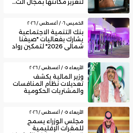
لتعزيز مكانتها بمجال الت...
الخميس ٠٦ / أغسطس / ٢٠٢٦
بنك التنمية الاجتماعية
يشارك بفعاليات "صيفنا
شمالي 2026" لتمكين رواد
ا...
الأربعاء ٠٥ / أغسطس / ٢٠٢٦
وزير المالية يكشف
تعديلات نظام المنافسات
والمشتريات الحكومية
الجديد
الأربعاء ٠٥ / أغسطس / ٢٠٢٦
مجلس الوزراء يسمح
للمقرات الإقليمية