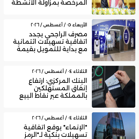
المرخصة بمزاولة الأنشطة
المالية عا...
الأربعاء ٠٥ / أغسطس / ٢٠٢٦
مصرف الراجحي يجدد
اتفاقية تسهيلات ائتمانية
مع بداية للتمويل بقيمة
750...
الثلاثاء ٠٤ / أغسطس / ٢٠٢٦
البنك المركزي: ارتفاع
إنفاق المستهلكين
بالمملكة عبر نقاط البيع
إلى 16....
الثلاثاء ٠٤ / أغسطس / ٢٠٢٦
"الإنماء" يوقع اتفاقية
تسهيلات بنكية لـ"الرمز