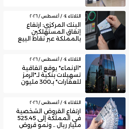
750...
الثلاثاء ٠٤ / أغسطس / ٢٠٢٦
البنك المركزي: ارتفاع
إنفاق المستهلكين
بالمملكة عبر نقاط البيع
إلى 16....
الثلاثاء ٠٤ / أغسطس / ٢٠٢٦
"الإنماء" يوقع اتفاقية
تسهيلات بنكية لـ"الرمز
للعقارات" بـ300 مليون
ري...
الثلاثاء ٠٤ / أغسطس / ٢٠٢٦
ارتفاع القروض الشخصية
في المملكة إلى 525.45
مليار ريال .. ونمو قروض