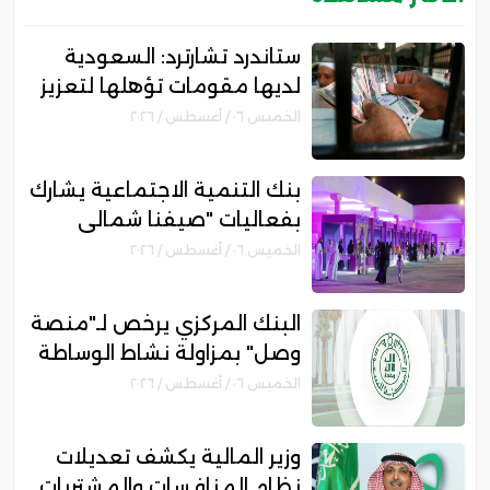
ستاندرد تشارترد: السعودية
لديها مقومات تؤهلها لتعزيز
مكانتها بمجال التمويل
الخميس ٠٦ / أغسطس / ٢٠٢٦
الإسلامي
بنك التنمية الاجتماعية يشارك
بفعاليات "صيفنا شمالي
2026" لتمكين رواد الأعمال
الخميس ٠٦ / أغسطس / ٢٠٢٦
والأسر المنتجة
البنك المركزي يرخص لـ"منصة
وصل" بمزاولة نشاط الوساطة
الرقمية لجهات التمويل
الخميس ٠٦ / أغسطس / ٢٠٢٦
وزير المالية يكشف تعديلات
نظام المنافسات والمشتريات