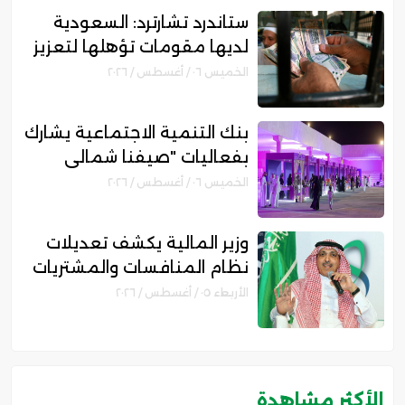
ستاندرد تشارترد: السعودية
لديها مقومات تؤهلها لتعزيز
مكانتها بمجال التمويل
الخميس ٠٦ / أغسطس / ٢٠٢٦
الإسلامي
بنك التنمية الاجتماعية يشارك
بفعاليات "صيفنا شمالي
2026" لتمكين رواد الأعمال
الخميس ٠٦ / أغسطس / ٢٠٢٦
والأسر المنتجة
وزير المالية يكشف تعديلات
نظام المنافسات والمشتريات
الحكومية الجديد
الأربعاء ٠٥ / أغسطس / ٢٠٢٦
الأكثر مشاهدة