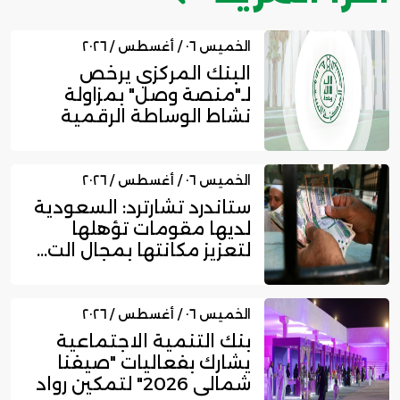
الخميس ٠٦ / أغسطس / ٢٠٢٦
البنك المركزي يرخص
لـ"منصة وصل" بمزاولة
نشاط الوساطة الرقمية
لجهات الت...
الخميس ٠٦ / أغسطس / ٢٠٢٦
ستاندرد تشارترد: السعودية
لديها مقومات تؤهلها
لتعزيز مكانتها بمجال الت...
الخميس ٠٦ / أغسطس / ٢٠٢٦
بنك التنمية الاجتماعية
يشارك بفعاليات "صيفنا
شمالي 2026" لتمكين رواد