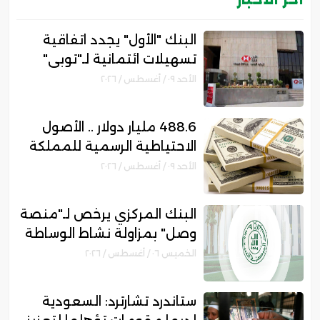
البنك "الأول" يجدد اتفاقية
تسهيلات ائتمانية لـ"توبي"
بقيمة 447.99 مليون ريال
الأحد ٠٩ / أغسطس / ٢٠٢٦
488.6 مليار دولار .. الأصول
الاحتياطية الرسمية للمملكة
ترتفع 10% بنهاية يوليو
الأحد ٠٩ / أغسطس / ٢٠٢٦
البنك المركزي يرخص لـ"منصة
وصل" بمزاولة نشاط الوساطة
الرقمية لجهات التمويل
الخميس ٠٦ / أغسطس / ٢٠٢٦
ستاندرد تشارترد: السعودية