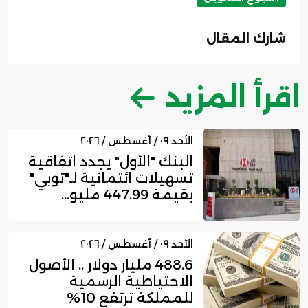
شارك المقال
اقرأ المزيد
الأحد ٠٩ / أغسطس / ٢٠٢٦
البنك "الأول" يجدد اتفاقية
تسهيلات ائتمانية لـ"توبي"
بقيمة 447.99 مليو...
الأحد ٠٩ / أغسطس / ٢٠٢٦
488.6 مليار دولار .. الأصول
الاحتياطية الرسمية
للمملكة ترتفع 10%