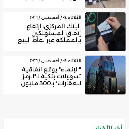
750...
الثلاثاء ٠٤ / أغسطس / ٢٠٢٦
البنك المركزي: ارتفاع
إنفاق المستهلكين
بالمملكة عبر نقاط البيع
إلى 16....
الثلاثاء ٠٤ / أغسطس / ٢٠٢٦
"الإنماء" يوقع اتفاقية
تسهيلات بنكية لـ"الرمز
للعقارات" بـ300 مليون
ري...
أخر الأخبار