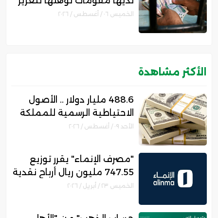
لديها مقومات تؤهلها لتعزيز
مكانتها بمجال التمويل
الخميس ٠٦ / أغسطس / ٢٠٢٦
الإسلامي
الأكثر مشاهدة
488.6 مليار دولار .. الأصول
الاحتياطية الرسمية للمملكة
ترتفع 10% بنهاية يوليو
الأحد ٠٩ / أغسطس / ٢٠٢٦
"مصرف الإنماء" يقرر توزيع
747.55 مليون ريال أرباح نقدية
عن الربع الأول من العام 2026
الخميس ٢٣ / أبريل / ٢٠٢٦