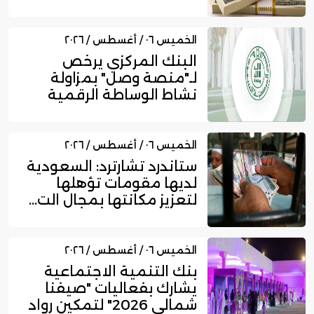
بنهاي...
الخميس ٠٦ / أغسطس / ٢٠٢٦
البنك المركزي يرخص
لـ"منصة وصل" بمزاولة
نشاط الوساطة الرقمية
لجهات الت...
الخميس ٠٦ / أغسطس / ٢٠٢٦
ستاندرد تشارترد: السعودية
لديها مقومات تؤهلها
لتعزيز مكانتها بمجال الت...
الخميس ٠٦ / أغسطس / ٢٠٢٦
بنك التنمية الاجتماعية
يشارك بفعاليات "صيفنا
شمالي 2026" لتمكين رواد