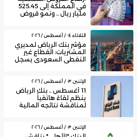
في المملكة إلى 525.45
مليار ريال .. ونمو قروض
بط...
الثلاثاء ٠٤ / أغسطس / ٢٠٢٦
مؤشر بنك الرياض لمديري
المشتريات: القطاع غير
النفطي السعودي يسجل
زخما...
الإثنين ٠٣ / أغسطس / ٢٠٢٦
11 أغسطس .. بنك الرياض
ينظم لقاءً هاتفياً
لمناقشة نتائجه المالية
للربع...
الإثنين ٠٣ / أغسطس / ٢٠٢٦
البنك "الأهلي" يناقش