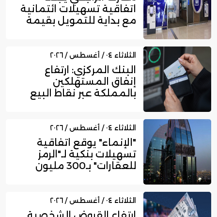
اتفاقية تسهيلات ائتمانية
مع بداية للتمويل بقيمة
750...
الثلاثاء ٠٤ / أغسطس / ٢٠٢٦
البنك المركزي: ارتفاع
إنفاق المستهلكين
بالمملكة عبر نقاط البيع
إلى 16....
الثلاثاء ٠٤ / أغسطس / ٢٠٢٦
"الإنماء" يوقع اتفاقية
تسهيلات بنكية لـ"الرمز
للعقارات" بـ300 مليون
ري...
الثلاثاء ٠٤ / أغسطس / ٢٠٢٦
ارتفاع القروض الشخصية