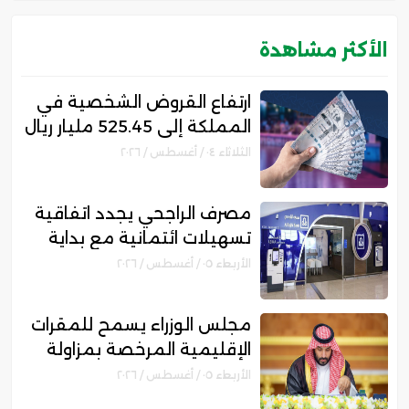
الأكثر مشاهدة
ارتفاع القروض الشخصية في
المملكة إلى 525.45 مليار ريال
.. ونمو قروض بطاقات
الثلاثاء ٠٤ / أغسطس / ٢٠٢٦
الائتمان 12%
مصرف الراجحي يجدد اتفاقية
تسهيلات ائتمانية مع بداية
للتمويل بقيمة 750 مليون
الأربعاء ٠٥ / أغسطس / ٢٠٢٦
ريال
مجلس الوزراء يسمح للمقرات
الإقليمية المرخصة بمزاولة
الأنشطة المالية عابرة الحدود
الأربعاء ٠٥ / أغسطس / ٢٠٢٦