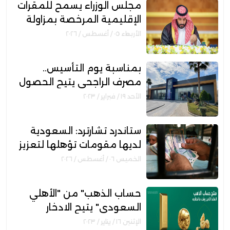
مجلس الوزراء يسمح للمقرات
الإقليمية المرخصة بمزاولة
الأنشطة المالية عابرة الحدود
الأربعاء ٠٥ / أغسطس / ٢٠٢٦
بمناسبة يوم التأسيس..
مصرف الراجحي يتيح الحصول
على تمويل شخصي بدون
الأحد ١٩ / فبراير / ٢٠٢٣
رسوم إدارية ..إليك المزايا
والشروط
ستاندرد تشارترد: السعودية
لديها مقومات تؤهلها لتعزيز
مكانتها بمجال التمويل
الخميس ٠٦ / أغسطس / ٢٠٢٦
الإسلامي
حساب الذهب" من "الأهلي
السعودي" يتيح الادخار
والاستثمار في الذهب .. تعرف
الإثنين ١٦ / يناير / ٢٠٢٣