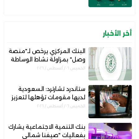
على المزايا والشروط"
أخر الأخبار
البنك المركزي يرخص لـ"منصة
وصل" بمزاولة نشاط الوساطة
الرقمية لجهات التمويل
الخميس ٠٦ / أغسطس / ٢٠٢٦
ستاندرد تشارترد: السعودية
لديها مقومات تؤهلها لتعزيز
مكانتها بمجال التمويل
الخميس ٠٦ / أغسطس / ٢٠٢٦
الإسلامي
بنك التنمية الاجتماعية يشارك
بفعاليات "صيفنا شمالي