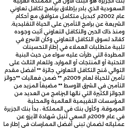
بنك الجزيرة هو البنك الأول في المملكة العربية
السعودية الذي بادر بإطلاق برنامج تكافل تعاوني
عام 2002م كبديل متكامل متوافق مع أحكام
الشريعة عن برامج التأمين على الحياة التقليدية.
ومنذ ذاك الحين والتكافل التعاوني أثبت وجوده
كقائد لسوق التكافل التعاوني وكان الأسرع في
تلبية متطلبات العملاء في إطار التحسينات
المطردة التي طرأت عليه سواء من حيث البنية
التحتية أو المنتجات أو الموارد. وللعام الثالث على
التوالي مُنح التكافل التعاوني جائزة "" أفضل مقدم
تأمين للحياة لعام 2009م "" ضمن فعاليات ""جوائز
التأمين في الشرق الأوسط "" مضيفاً المزيد من
الجوائز الكثيرة التي نالها البرنامج من العديد من
المؤسسات التقييمية العالمية والمحلية
المرموقة. وكأول بنك في المملكة ، بدأ بنك الجزيرة
في عام 2009م السعي لنيل شهادة الأيزو عن
عملياته لضمان تبني أفضل الممارسات في إطار ما