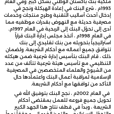
ملكية بنك باكستان الوطني بشكل كبير. وفي العام
1993م ، شرع البنك في إعادة الهيكلة ونجح في
إدخال أحدث أساليب التقنية وطرح منتجات وخدمات
مصرفية حديثة مع النهوض بقدرات موظفيه مما
أدى إلى تحوّل البنك إلى الربحية في العام 1997م.
في العام 1998م ، أتخذ مجلس إدارة البنك قراراً
استراتيجياً بتحويله من بنك تقليدي إلى بنك
تتوافق جميع أعماله مع أحكام الشريعة. ولضمان
ذلك ، قام البنك بتأسيس إدارة شرعية ضمن هيكله
التنظيمي مع تأسيس هيئة شرعية تتألف من عدد
من الشيوخ والعلماء المتخصصين في المصرفية
الإسلامية لمراقبة أعمال البنك واعتمادها حال
التأكد من توافقها مع أحكام الشريعة.
في العام 2002م ، نجح البنك بتوفيق الله في
تحويل جميع فروعه للعمل بمقتضى أحكام
الشريعة ، وبدأ في قطف نتاج هذا الجهد الكبير