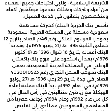
الشريعة الإسلامية ، وتلبي احتياجات جميع العملاء
من أفراد وشركات وهيئات يقدمها موظفون أكفاء
ومتخصصون يتفانون في خدمة العميل.
تأسس بنك الجزيرة (البنك) كشركة مساهمة
سعودية مسجلة في المملكة العربية السعودية
بموجب المرسوم الملكي رقم 46/م الصادر بتاريخ 12
جمادى الثانية 1395 هـ (21 يونيو 1975م). وقد بدأ
البنك أعماله بتاريخ 16 شوال 1396 هـ (9 أكتوبر
1976م) بعد أن استحوذ على فروع بنك باكستان
الوطني في المملكة العربية السعودية. يعمل
البنك بموجب السجل التجاري رقم 4030010523
الصادر في جدة بتاريخ 29 رجب 1396 هـ (27 يوليو
1976م). في العام 1992م ، بدأ البنك عملية إعادة
الهيكلة مع زيادتين متتاليتين في رأس المال في
كل من عام 1992م وعام 1994م وجاءت حصرياً من
المساهمين السعوديين مما أدى إلى تقليص