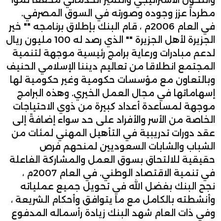
والتحوّل الاستراتيجي والتميز الخدماتي محققاً نمواً
مطرداً عزز وجوده وصورته في السوق المصرفي.
في العام 2006م ، قام البنك بإطلاق برنامجه "" خير
الجزيرة لأهل الجزيرة "" الذي رصد له 100 مليون ريال
لدعم مبادرات ورعاية برامج رئيسية موجهة لتنمية
المجتمع انطلاقا من تعاليم ديننا الإسلامي الحنيف
وبالتعاون مع مؤسسات حكومية وغير حكومية لها
إسهاماتها في مجال العمل الخيري. وهذه البرامج
موجهة لمساعدة أعداد كبيرة من ذوي الاحتياجات
الخاصة من الأسر والأفراد على حد سواء إضافةً إلى
عقد دورات تدريبية في التأهيل المهني لمئات من
الشباب والشابات السعوديين لمنحهم فرص
حقيقية للالتحاق بسوق العمل والمشاركة الفاعلة
في تنمية الاقتصاد الوطني. في العام 2007م ،
نجح البنك بفضل الله في تحويل جميع عملياته
وأنشطته بالكامل مع ما يتوافق وأحكام الشريعة ،
وفي ذات العام شهد البنك زيادة رأسماله المدفوع