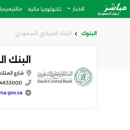
الاخبار
مالتيميديا
تكنولوجيا مالية
البنوك
البنك المركزي السعودي
البنك ا
شارع الملك سعود بن عبد ا
14633000
ma.gov.sa