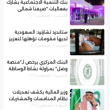
بنك التنمية الاجتماعية يشارك
بفعاليات "صيفنا شمالي
2026" لتمكين رواد الأعمال
الخميس ٠٦ / أغسطس / ٢٠٢٦
والأسر المنتجة
ستاندرد تشارترد: السعودية
لديها مقومات تؤهلها لتعزيز
مكانتها بمجال التمويل
الخميس ٠٦ / أغسطس / ٢٠٢٦
الإسلامي
البنك المركزي يرخص لـ"منصة
وصل" بمزاولة نشاط الوساطة
الرقمية لجهات التمويل
الخميس ٠٦ / أغسطس / ٢٠٢٦
وزير المالية يكشف تعديلات
نظام المنافسات والمشتريات
الحكومية الجديد
الأربعاء ٠٥ / أغسطس / ٢٠٢٦