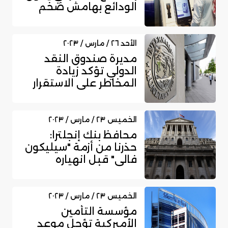
الودائع بهامش ضخم
الأحد ٢٦ / مارس / ٢٠٢٣
مديرة صندوق النقد
الدولي تؤكد زيادة
المخاطر على الاستقرار
المالي العال...
الخميس ٢٣ / مارس / ٢٠٢٣
محافظ بنك إنجلترا:
حذرنا من أزمة "سيليكون
فالي" قبل انهياره
الخميس ٢٣ / مارس / ٢٠٢٣
مؤسسة التأمين
الأميركية تؤجل موعد