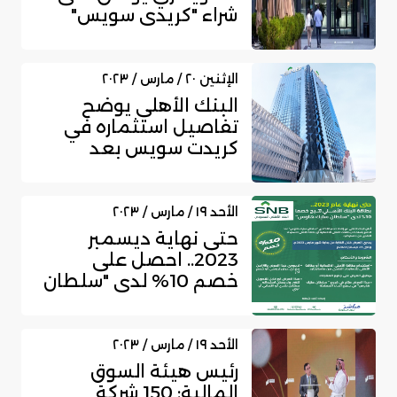
شراء "كريدي سويس"
بملياري دولار
الإثنين ٢٠ / مارس / ٢٠٢٣
البنك الأهلي يوضح
تفاصيل استثماره في
كريدت سويس بعد
التطورات الأخيرة
الأحد ١٩ / مارس / ٢٠٢٣
حتى نهاية ديسمبر
2023.. احصل على
خصم 10% لدى "سلطان
ستيك هاوس" من
خلال...
الأحد ١٩ / مارس / ٢٠٢٣
رئيس هيئة السوق
المالية: 150 شركة