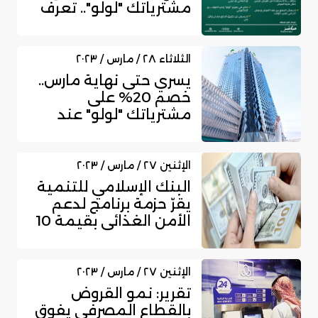
مشترياتك "لولو".. تعرف
على تفاصي...
الثلاثاء ٢٨ / مارس / ٢٠٢٣
يسري حتى نهاية مارس..
خصم 20% على
مشترياتك "لولو" عند
استخدام بطاقات ا...
الإثنين ٢٧ / مارس / ٢٠٢٣
البنك الإسلامي للتنمية
يقرّ حزمة برنامج لدعم
الأمن الغذائي بقيمة 10
مل...
الإثنين ٢٧ / مارس / ٢٠٢٣
تقرير: نمو القروض
بالقطاع المصرفي يفوق