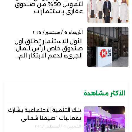
لتمويل 50% من صندوق
عقاري باستثمارات
مستهدف...
الأربعاء ٠٤ / سبتمبر / ٢٠٢٤
الأول للاستثمار تطلق أول
صندوق خاص لرأس المال
الجريء لدعم الابتكار الم...
الأكثر مشاهدة
بنك التنمية الاجتماعية يشارك
بفعاليات "صيفنا شمالي
2026" لتمكين رواد الأعمال
الخميس ٠٦ / أغسطس / ٢٠٢٦