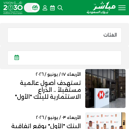
الأربعاء ١٧ / يونيو / ٢٠٢٦
تستهدف أصول عالمية
مستقبلاً .. الذراع
الاستثمارية للبنك "الأول"
تطلق خ...
الأربعاء ٠٣ / يونيو / ٢٠٢٦
البنك "الأول" يوقع اتفاقية