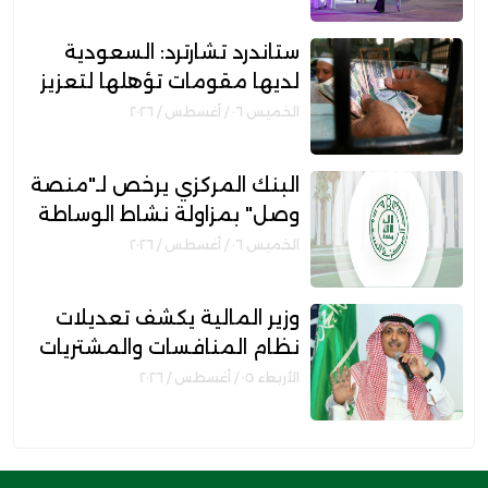
والأسر المنتجة
ستاندرد تشارترد: السعودية
لديها مقومات تؤهلها لتعزيز
مكانتها بمجال التمويل
الخميس ٠٦ / أغسطس / ٢٠٢٦
الإسلامي
البنك المركزي يرخص لـ"منصة
وصل" بمزاولة نشاط الوساطة
الرقمية لجهات التمويل
الخميس ٠٦ / أغسطس / ٢٠٢٦
وزير المالية يكشف تعديلات
نظام المنافسات والمشتريات
الحكومية الجديد
الأربعاء ٠٥ / أغسطس / ٢٠٢٦