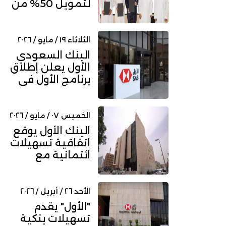
لتمويل 50% من
صندوق عقاري
باستثمارات
مستهدف...
الثلاثاء ١٩ / مايو / ٢٠٢٦
البنك السعودي
الأول يعلن إطلاق
برنامج الأول في
الذكاء الرقمي
للخريجين
الخميس ٠٧ / مايو / ٢٠٢٦
البنك الأول يوقع
اتفاقية تسهيلات
ائتمانية مع
الوطنية للتعليم
بقيمة 230...
الأحد ٢٦ / أبريل / ٢٠٢٦
"الأول" يقدم
تسهيلات بنكية