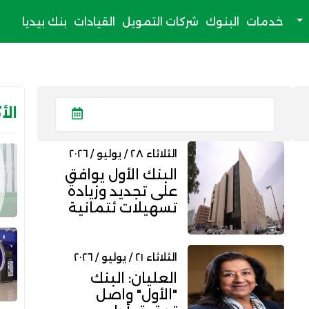
خدمات
البنوك
شركات التمويل
القيادات
بنك بيديا
الأ
الثلاثاء ٢٨ / يوليو / ٢٠٢٦
البنك الأول يوافق
على تجديد وزيادة
تسهيلات ئتمانية
لـ"بروميديكس"
إلى 6...
الثلاثاء ٢١ / يوليو / ٢٠٢٦
العليان: البنك
"الأول" واصل