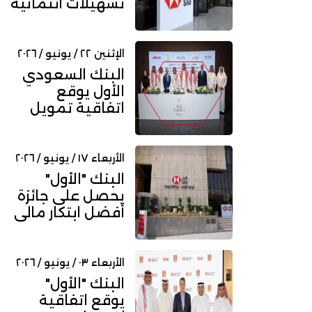
تسهيلات ائتمانية
لصالح "فقيه
الطبية" بقيمة...
الإثنين ٢٢ / يونيو / ٢٠٢٦
البنك السعودي
الأول يوقع
اتفاقية تمويل
مشروع حي عدل
السكني
الأربعاء ١٧ / يونيو / ٢٠٢٦
البنك "الأول"
يحصل على جائزة
أفضل ابتكار مالي
عالمي من جلوبال
فاينانس
الأربعاء ٠٣ / يونيو / ٢٠٢٦
البنك "الأول"
يوقع اتفاقية