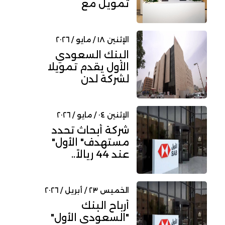
تمويل مع
"البواني" بقيمة
6.4 مليار ري...
الإثنين ١٨ / مايو / ٢٠٢٦
البنك السعودي
الأول يقدم تمويلا
لشركة لدن
للاستثمار بقيمة
154.77 مليون...
الإثنين ٠٤ / مايو / ٢٠٢٦
شركة أبحاث تحدد
مستهدف" الأول"
عند 44 ريالاً..
وتوصية بـ"الشراء"
الخميس ٢٣ / أبريل / ٢٠٢٦
أرباح البنك
"السعودي الأول"