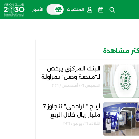
المنتجات
الأخبار
كثر مشاهدة
البنك المركزي يرخص
لـ"منصة وصل" بمزاولة
نشاط الوساطة الرقمية
الخميس ٠٦ / أغسطس / ٢٠٢٦
لجهات التمويل
أرباح "الراجحي" تتجاوز 7
مليار ريال خلال الربع
الثاني من عام 2026
الثلاثاء ٢١ / يوليو / ٢٠٢٦