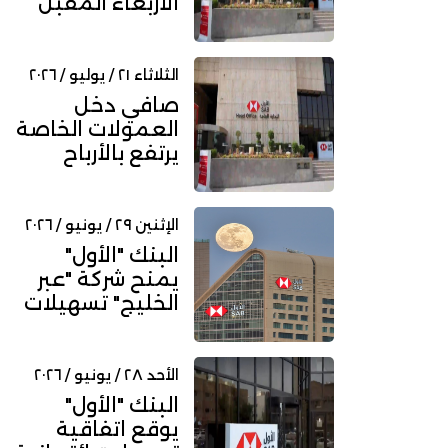
الأربعاء المقبل
لمناقشة النتائج
المالية ل...
الثلاثاء ٢١ / يوليو / ٢٠٢٦
صافي دخل
العمولات الخاصة
يرتفع بالأرباح
الفصلية لـ "الأول"
إلى 2.33 مل...
الإثنين ٢٩ / يونيو / ٢٠٢٦
البنك "الأول"
يمنح شركة "عبر
الخليج" تسهيلات
مصرفية بقيمة
70 مليون ريا...
الأحد ٢٨ / يونيو / ٢٠٢٦
البنك "الأول"
يوقع اتفاقية