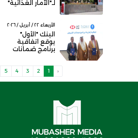
لـ"الآمار الغذائية"
بقيمة 85 مليون
ريال
الأربعاء ٢٢ / أبريل / ٢٠٢٦
البنك "الأول"
يوقع اتفاقية
برنامج ضمانات
القروض مع
صندوق البيئة
5
4
3
2
1
‹