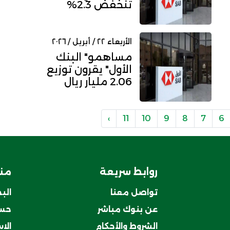
تنخفض 2.3%
بالربع الأول إلى
2.09 مليار ريا...
الأربعاء ٢٢ / أبريل / ٢٠٢٦
مساهمو" البنك
الأول" يقرون توزيع
2.06 مليار ريال
عن النصف الثاني
للعام...
›
11
10
9
8
7
6
روابط سريعة
منت
تواصل معنا
الب
عن بنوك مباشر
حسا
الشروط والأحكام
الا