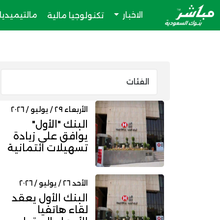
الاخبار
مالتيميديا
تكنولوجيا مالية
الأربعاء ٢٩ / يوليو / ٢٠٢٦
البنك "الأول"
يوافق على زيادة
تسهيلات ائتمانية
لشركة "الرشيد"
إلى 172....
الأحد ٢٦ / يوليو / ٢٠٢٦
البنك الأول يعقد
لقاء هاتفيا