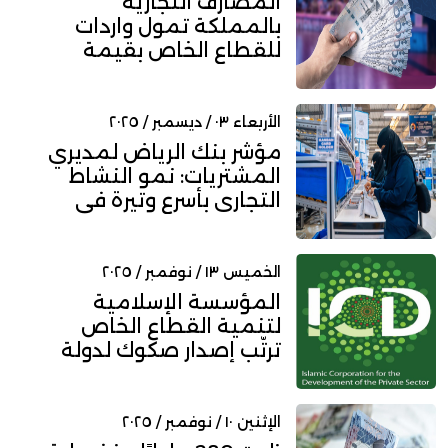
المصارف التجارية
بالمملكة تمول واردات
للقطاع الخاص بقيمة
148.95 مليار...
الأربعاء ٠٣ / ديسمبر / ٢٠٢٥
مؤشر بنك الرياض لمديري
المشتريات: نمو النشاط
التجاري بأسرع وتيرة في
10...
الخميس ١٣ / نوفمبر / ٢٠٢٥
المؤسسة الإسلامية
لتنمية القطاع الخاص
ترتّب إصدار صكوك لدولة
قطر بقيمة...
الإثنين ١٠ / نوفمبر / ٢٠٢٥