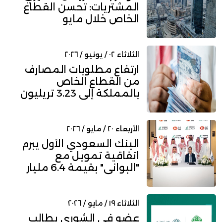
المشتريات: تحسن القطاع
الخاص خلال مايو
والنشاط...
الثلاثاء ٠٢ / يونيو / ٢٠٢٦
ارتفاع مطلوبات المصارف
من القطاع الخاص
بالمملكة إلى 3.23 تريليون
ريال...
الأربعاء ٢٠ / مايو / ٢٠٢٦
البنك السعودي الأول يبرم
اتفاقية تمويل مع
"البواني" بقيمة 6.4 مليار
ري...
الثلاثاء ١٩ / مايو / ٢٠٢٦
عضو في الشورى يطالب