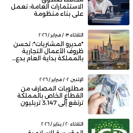
الاستثمارات العامة: نعمل
على بناء منظومة
اقتصادية تقود الن...
الثلاثاء ٠٣ / فبراير / ٢٠٢٦
"مديرو المشتريات": تحسن
ظروف الأعمال التجارية
بالمملكة بداية العام بدع...
الإثنين ٠٢ / فبراير / ٢٠٢٦
مطلوبات المصارف من
القطاع الخاص بالمملكة
ترتفع إلى 3.147 تريليون
ريال...
الثلاثاء ٢٠ / يناير / ٢٠٢٦