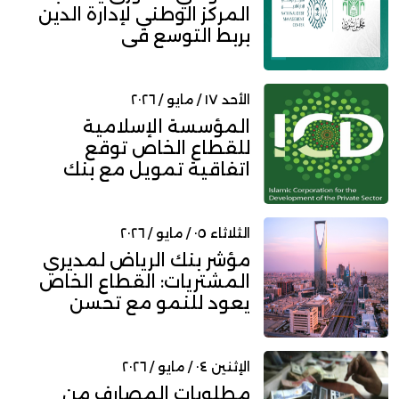
المركز الوطني لإدارة الدين
بربط التوسع في
الاقتراض...
الأحد ١٧ / مايو / ٢٠٢٦
المؤسسة الإسلامية
للقطاع الخاص توقع
اتفاقية تمويل مع بنك
إملاك التركي...
الثلاثاء ٠٥ / مايو / ٢٠٢٦
مؤشر بنك الرياض لمديري
المشتريات: القطاع الخاص
يعود للنمو مع تحسن
ظروف...
الإثنين ٠٤ / مايو / ٢٠٢٦
مطلوبات المصارف من