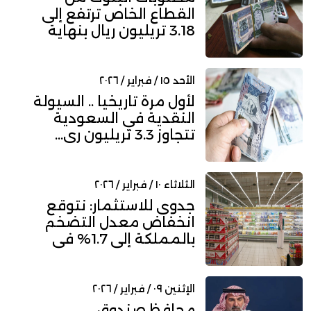
القطاع الخاص ترتفع إلى
3.18 تريليون ريال بنهاية
يناي...
الأحد ١٥ / فبراير / ٢٠٢٦
لأول مرة تاريخياً .. السيولة
النقدية في السعودية
تتجاوز 3.3 تريليون ري...
الثلاثاء ١٠ / فبراير / ٢٠٢٦
جدوى للاستثمار: نتوقع
انخفاض معدل التضخم
بالمملكة إلى 1.7% في
2026
الإثنين ٠٩ / فبراير / ٢٠٢٦
محافظ صندوق