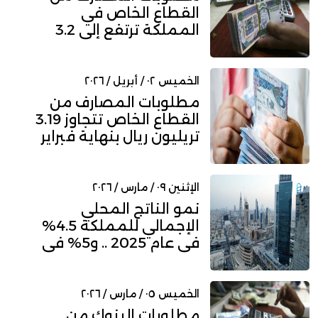
القطاع الخاص في
المملكة ترتفع إلى 3.2
تريليون ريال...
الخميس ٠٢ / أبريل / ٢٠٢٦
مطلوبات المصارف من
القطاع الخاص تتجاوز 3.19
تريليون ريال بنهاية فبراير
الإثنين ٠٩ / مارس / ٢٠٢٦
نمو الناتج المحلي
الإجمالي للمملكة 4.5%
في عام 2025 .. و5% في
الربع ال...
الخميس ٠٥ / مارس / ٢٠٢٦
مطلوبات البنوك من