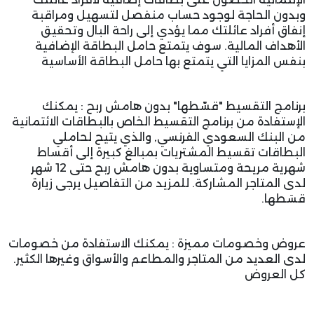
وبدون الحاجة لوجود حساب منفصل لتسهيل ومراقبة
إنفاق أفراد عائلتك مما يؤدي إلى راحة البال وتحقيق
الأهداف المالية. سوف يتمتع حامل البطاقة الإضافية
بنفس المزايا التي يتمتع بها حامل البطاقة الأساسية
برنامج التقسيط "قسّطها" بدون هامش ربح : يمكنك
الإستفادة من برنامج التقسيط الخاص بالبطاقات الائتمانية
من البنك السعودي الفرنسي, والذي يتيح لحاملي
البطاقات تقسيط المشتريات بمبالغ كبيرة إلى أقساط
شهرية مريحة ومتساوية بدون هامش ربح حتى 12 شهر
لدى المتاجر المشاركة. للمزيد من التفاصيل يرجى زيارة
قسَطها.
عروض وخصومات مميزة : يمكنك الاستفادة من خصومات
لدى العديد من المتاجر والمطاعم والأسواق وغيرها الكثير.
كل العروض