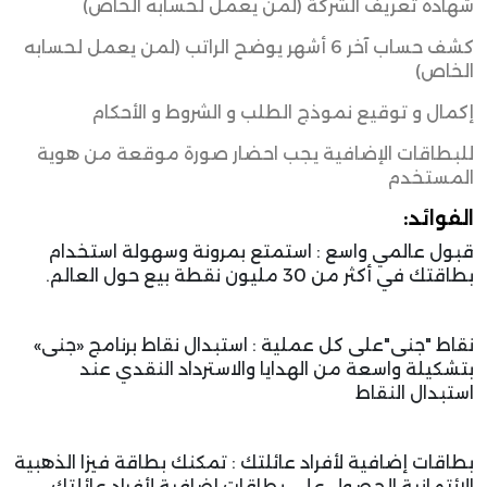
شهادة تعريف الشركة (لمن يعمل لحسابه الخاص)
كشف حساب آخر 6 أشهر يوضح الراتب (لمن يعمل لحسابه
الخاص)
إكمال و توقيع نموذج الطلب و الشروط و الأحكام
للبطاقات الإضافية يجب احضار صورة موقعة من هوية
المستخدم
الفوائد:
قبول عالمي واسع : استمتع بمرونة وسهولة استخدام
بطاقتك في أكثر من 30 مليون نقطة بيع حول العالم.
نقاط "جنى"على كل عملية : استبدال نقاط برنامج «جنى»
بتشكيلة واسعة من الهدايا والاسترداد النقدي عند
استبدال النقاط
بطاقات إضافية لأفراد عائلتك : تمكنك بطاقة فيزا الذهبية
الإئتمانية الحصول على بطاقات إضافية لأفراد عائلتك