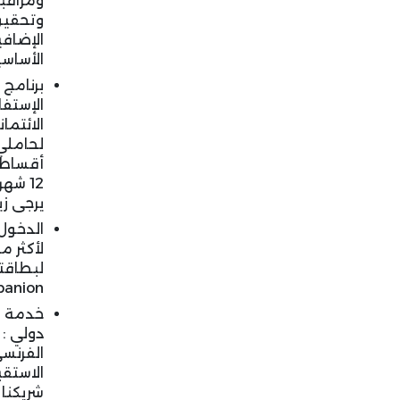
ومراقبة
وتحقيق
الإضافي
الأساسي
برنامج
الإستفا
الائتما
لحاملي 
أقساط 
12 شه
يرجى زي
الدخول 
لبطاقتك
rt Companion
دولي :
الفرنس