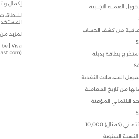
إكمال و ت
ويل العملة الأجنبية
للبطاقات
المستخد
افية من كشف الحساب
لمزيد من 
S
be | Visa
east.com)
ستخراج بطاقة بديلة
S
مويل المعاملات النقدية
بها من تاريخ المعاملة
لحد الائتماني المؤقتة
S
تماني (كمثال) 10,000
لنسبة السنوية