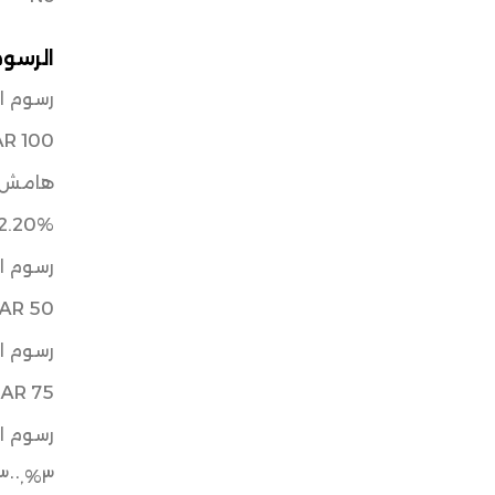
الرسوم
رسوم ال
AR 100
هامش ا
2.20%
رسوم ال
AR 50
رسوم السحب
SAR 75
رسوم السحب
٣%,٣٠٠ ريال سعودي كحد أقصى