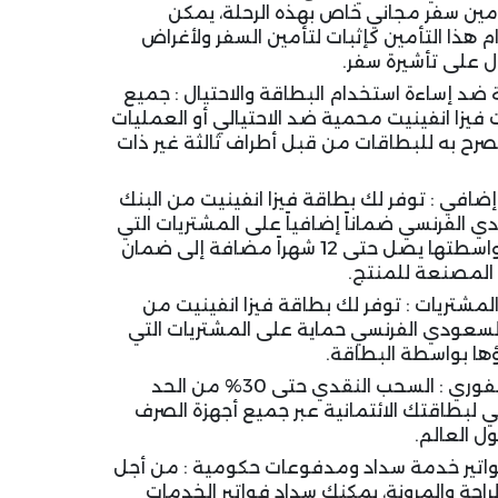
مين سفر مجاني خاص بهذه الرحلة، يمكن
 هذا التأمين كإثبات لتأمين السفر ولأغراض
 على تأشيرة سفر.
 ضد إساءة استخدام البطاقة والاحتيال : جميع
فيزا انفينيت محمية ضد الاحتيالي أو العمليات
صرح به للبطاقات من قبل أطراف ثالثة غير ذات
افي : توفر لك بطاقة فيزا انفينيت من البنك
 الفرنسي ضماناً إضافياً على المشتريات التي
تمت بواسطتها يصل حتى 12 شهراً مضافة إلى ضمان
 المصنعة للمنتج.
لمشتريات : توفر لك بطاقة فيزا انفينيت من
السعودي الفرنسي حماية على المشتريات التي
ها بواسطة البطاقة.
النقد الفوري : السحب النقدي حتى 30% من الحد
ني لبطاقتك الائتمانية عبر جميع أجهزة الصرف
ول العالم.
اتير خدمة سداد ومدفوعات حكومية : من أجل
لراحة والمرونة، يمكنك سداد فواتير الخدمات