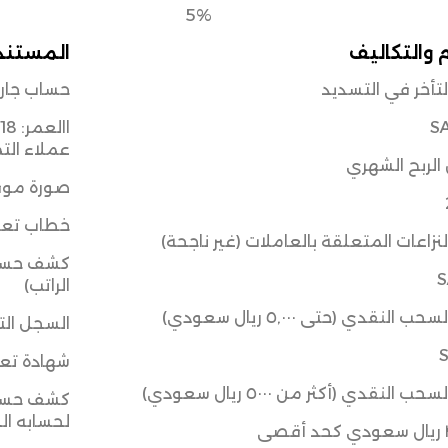
5%
 والتكاليف
المستند
تأخر في التسديد
حساب جار
S
عملاء الت
لربح الشهري
صورة موق
خطاب تعري
نزاعات المتعلقة بالعاملات (غير ناجحة)
S
الراتب)
 النقدي (حتى ٥,٠٠٠ ريال سعودي)
السجل الت
شهادة تعر
 النقدي (أكثر من ٥٠٠٠ ريال سعودي)
لحسابه ا