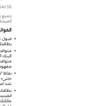
%41.35
جميع ر
القيمة 
الفوائد
قبول ع
بطاقتك في أكثر 
متوافقة
البنك 
متوافقة
مفهوم 
نقاط "ج
«جنى» ب
عند است
بطاقات 
انفينيت
عائلتك