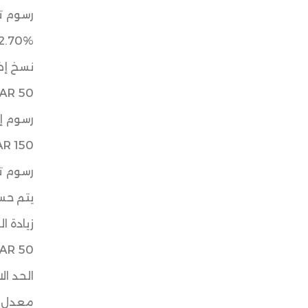
رسوم تح
2.70%
نسخ إض
AR 50
رسوم إ
AR 150
رسوم ت
يتم حسا
زيادة ا
AR 50
الحد الائ
معدل ا