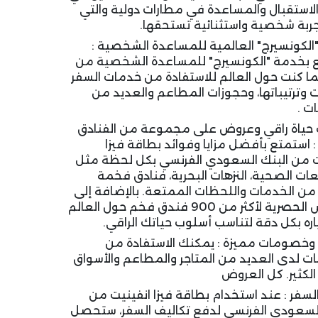
لاستقبال والمساعدة في مطارات دولية والتي
جربة شخصية واستثنائية تستحقها.
الكونسيرج" العالمية للمساعدة الشخصية :
 بخدمة "الكونسيرج" للمساعدة الشخصية من
نما كنت حول العالم للاستفادة من خدمات السفر
ت وترتيباتها، وحجوزات المطاعم والعديد من
ات .
حياة راقي وعروض على مجموعة من الفنادق
 : استمتع بأفضل مزايا وفوائد بطاقة فيزا
ت من البنك السعودي الفرنسي بكل لحظة مثل
ات الصحية، النزهات البحرية، فنادق فخمة
 من الخدمات واللحظات الممتعة. بالإضافة إلى
العروض الحصرية لأكثر من 900 فندق فخم حول العالم
اره بكل دقة لتناسب أسلوب حياتك الراقي.
خصومات مميزة : يمكنك الاستفادة من
 لدى العديد من المتاجر والمطاعم والأسواق
الكثير. كل العروض
لسفر : عند استخدام بطاقة فيزا انفينيت من
السعودي الفرنسي لدفع تكاليف السفر، ستحصل