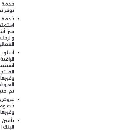
خدمة ا
توفر ت
خدمة "
استمتع
فيزا أي
والرحلا
الفعالي
أسلوب 
الراقية
انفيني
المنتجع
وغيرها
تم اختي
عروض و
خصومات
وغيرها 
تأمين ا
البنك 