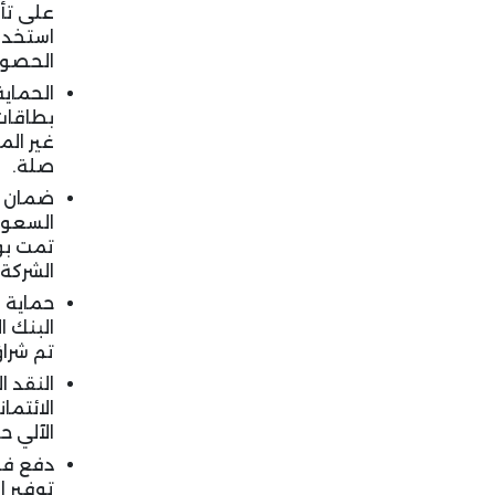
على تأ
استخدام
الحصول
الحماية
بطاقات 
غير الم
صلة.
ضمان إض
السعودي
الشركة
حماية ا
البنك 
تم شراؤ
الائتما
الآلي ح
دفع فو
توفير ا