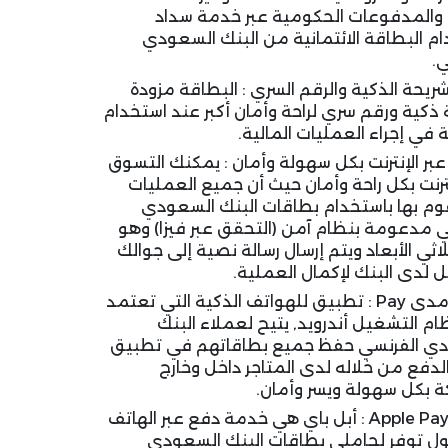
 والمدفوعات الحكومية عبر خدمة سداد
م البطاقة الائتمانية من البنك السعودي
.
شريحة الذكية والرقم السري : البطاقة مزودة
ذكية ورقم سري لراحة وأمان أكبر عند استخدام
 في إجراء العمليات المالية.
ر الإنترنت بكل سهولة وأمان : يمكنك التسوق
نترنت بكل راحة وأمان حيث أن جميع العمليات
قوم بها باستخدام بطاقات البنك السعودي
ي مدعومة بنظام آمن (التحقق عبر فيزا) وهو
اثي الأبعاد ويتم إرسال رسالة نصية إلى جوالك
 لدى البنك لإكمال العملية.
خدمة مدى Pay : تطبيق للهواتف الذكية التي تعتمد
م التشغيل أندرويد, يتيح لعملاء البنك
ي الفرنسي حفظ جميع بطاقاتهم في تطبيق
لدفع من خلاله لدى المتاجر داخل وخارج
ة بكل سهولة ويسر وأمان.
خدمة Apple Pay : أبل باي هي خدمة دفع عبر الهاتف
ل توفر لحاملي بطاقات البنك السعودي