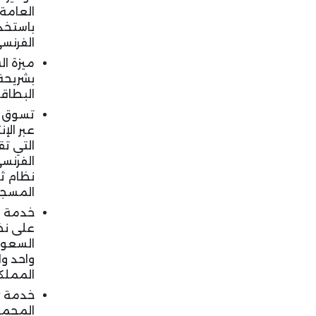
العامة
باستخدا
الفرنسي
ميزة ال
بشريحة 
البطاقة
تسوق عب
عبر الإ
التي ت
الفرنس
نظام ثل
المسجل
على نظا
السعود
واحد وا
المملك
المحمو