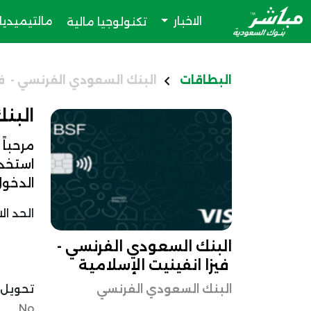
الاخبار
مالتيميديا
تكنولوجيا مالية
البطاقات
البنك السعودي الفرنسي - في
البنك
مرحباً
استخدا
الدخول
الحد ال
البنك السعودي الفرنسي -
فيزا انفينيت الإسلامية
البنك السعودي الفرنسي
تحويل ا
No