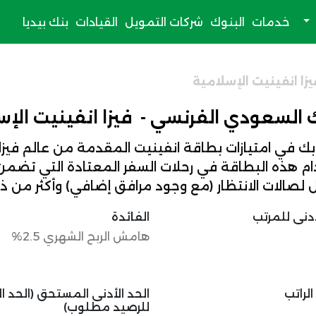
خدمات
البنوك
شركات التمويل
القيادات
بنك بيديا
زا انفينيت الإسلامية
 السعودي الفرنسي - فيزا انفينيت الإس
 بك في امتيازات بطاقة انفينيت المقدمة من عالم فيزا 
م هذه البطاقة في رحلات السفر المعتادة التي تضمن ل
 لصالات الانتظار (مع وجود مرافق إضافي) وأكثر من ذل
ادنى للمرتب
الفائدة
هامش الربح الشهري 2.5%
لراتب
الحد الأدنى المستحق (الحد ال
للرصيد مطلوب)