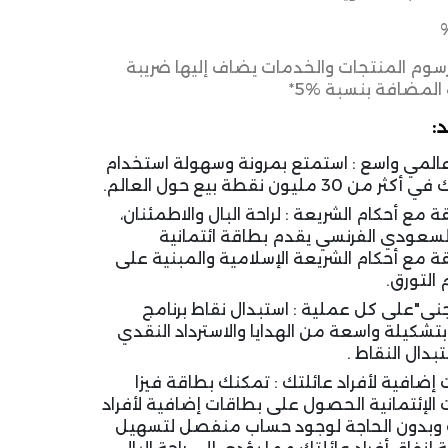
سوم المنتجات والخدمات يضاف إليها ضريبة
المضافة بنسبة %5*
:
المي واسع : استمتع بمرونة وسهولة استخدام
من 30 مليون نقطة بيع حول العالم.
 مع أحكام الشريعة : لراحة البال والاطمئنان،
السعودي الفرنسي يقدم بطاقة ائتمانية
 مع أحكام الشريعة الإسلامية والمبنية على
التورق.
نى"على كل عملية : استبدال نقاط برنامج
تشكيلة واسعة من الهدايا والاسترداد النقدي
بدال النقاط .
إضافية لأفراد عائلتك : تمكنك بطاقة فيزا
 الإئتمانية الحصول على بطاقات إضافية لأفراد
 وبدون الحاجة لوجود حساب منفصل لتسهيل