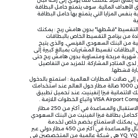
 إنفاق أفراد عائلتك مما يؤدي إلى راحة البال
 الأهداف المالية. سوف يتمتع حامل البطاقة
ة بنفس المزايا التي يتمتع بها حامل البطاقة
ة
 التقسيط "قسّطها" بدون هامش ربح : يمكنك
دة من برنامج التقسيط الخاص بالبطاقات
نية من البنك السعودي الفرنسي, والذي يتيح
البطاقات تقسيط المشتريات بمبالغ كبيرة إلى
شهرية مريحة ومتساوية بدون هامش ربح حتى
ر لدى المتاجر المشاركة. للمزيد من التفاصيل
ارة قسَطها.
إلى صالات المطارات العالمية : استمتع بالدخول
لأكثر من 1000 صالة مطار حول العالم عند استخدامك
 الائتمانية فيزا إنفينيت، عند تحميل تطبيق
VISA Airpo واتباع الخطوات اللازمة .
خدمة الاستقبال والمساعدة في أكثر من 250 مطار
 كحامل بطاقة فيزا انفينيت من البنك السعودي
ي، يمكنك الاستمتاع بخصم خاص لخدمة
الاستقبال والمساعدة في أكثر من 450 مطار دولي عبر
شريكنا YQ. YQ هي شبكة عالمية من المتخصصين في