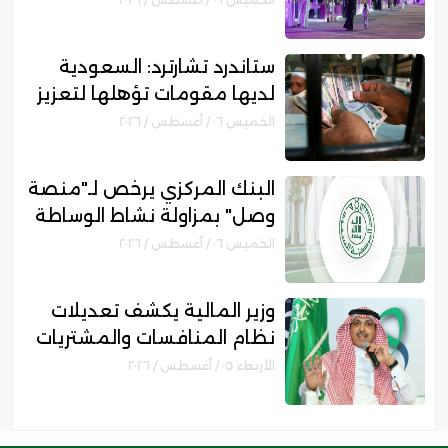
والأسر المنتجة
ستاندرد تشارترد: السعودية
لديها مقومات تؤهلها لتعزيز
مكانتها بمجال التمويل
الخميس ٠٦ / أغسطس / ٢٠٢٦
الإسلامي
البنك المركزي يرخص لـ"منصة
وصل" بمزاولة نشاط الوساطة
الرقمية لجهات التمويل
الخميس ٠٦ / أغسطس / ٢٠٢٦
وزير المالية يكشف تعديلات
نظام المنافسات والمشتريات
الحكومية الجديد
الأربعاء ٠٥ / أغسطس / ٢٠٢٦