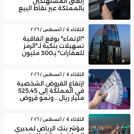
إنفاق المستهلكين
بالمملكة عبر نقاط البيع
إلى 16....
الثلاثاء ٠٤ / أغسطس / ٢٠٢٦
"الإنماء" يوقع اتفاقية
تسهيلات بنكية لـ"الرمز
للعقارات" بـ300 مليون
ري...
الثلاثاء ٠٤ / أغسطس / ٢٠٢٦
ارتفاع القروض الشخصية
في المملكة إلى 525.45
مليار ريال .. ونمو قروض
بط...
الثلاثاء ٠٤ / أغسطس / ٢٠٢٦
مؤشر بنك الرياض لمديري