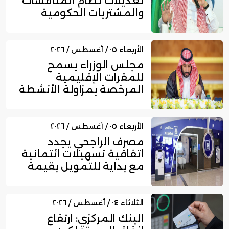
تعديلات نظام المنافسات
والمشتريات الحكومية
الجديد
الأربعاء ٠٥ / أغسطس / ٢٠٢٦
مجلس الوزراء يسمح
للمقرات الإقليمية
المرخصة بمزاولة الأنشطة
المالية عا...
الأربعاء ٠٥ / أغسطس / ٢٠٢٦
مصرف الراجحي يجدد
اتفاقية تسهيلات ائتمانية
مع بداية للتمويل بقيمة
750...
الثلاثاء ٠٤ / أغسطس / ٢٠٢٦
البنك المركزي: ارتفاع