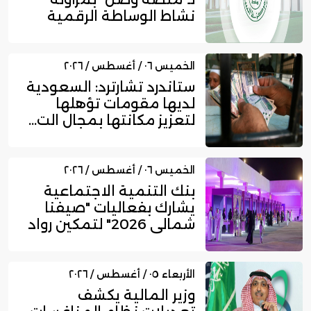
نشاط الوساطة الرقمية
لجهات الت...
الخميس ٠٦ / أغسطس / ٢٠٢٦
ستاندرد تشارترد: السعودية
لديها مقومات تؤهلها
لتعزيز مكانتها بمجال الت...
الخميس ٠٦ / أغسطس / ٢٠٢٦
بنك التنمية الاجتماعية
يشارك بفعاليات "صيفنا
شمالي 2026" لتمكين رواد
ا...
الأربعاء ٠٥ / أغسطس / ٢٠٢٦
وزير المالية يكشف