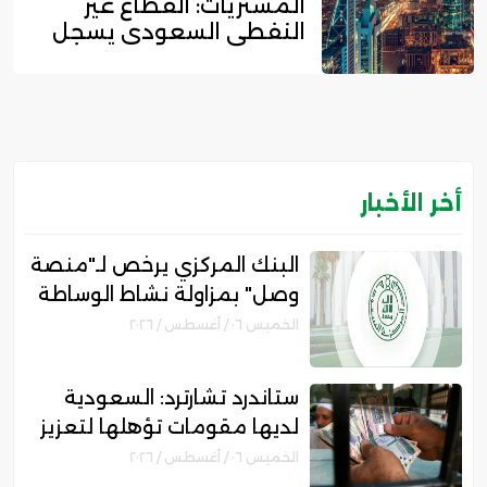
المشتريات: القطاع غير
النفطي السعودي يسجل
زخما...
أخر الأخبار
البنك المركزي يرخص لـ"منصة
وصل" بمزاولة نشاط الوساطة
الرقمية لجهات التمويل
الخميس ٠٦ / أغسطس / ٢٠٢٦
ستاندرد تشارترد: السعودية
لديها مقومات تؤهلها لتعزيز
مكانتها بمجال التمويل
الخميس ٠٦ / أغسطس / ٢٠٢٦
الإسلامي