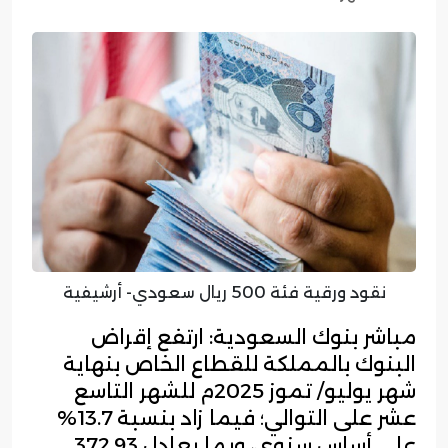
نقود ورقية فئة 500 ريال سعودي- أرشيفية
مباشر بنوك السعودية: ارتفع إقراض
البنوك بالمملكة للقطاع الخاص بنهاية
شهر يوليو/ تموز 2025م للشهر التاسع
عشر على التوالي؛ فيما زاد بنسبة 13.7%
على أساس سنوي، وبما يعادل 372.93