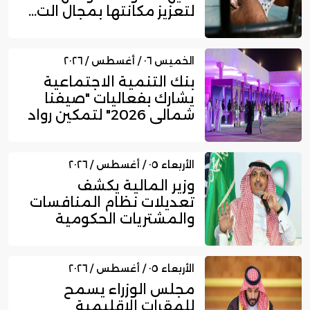
لتعزيز مكانتها بمجال الت...
الخميس ٠٦ / أغسطس / ٢٠٢٦
بنك التنمية الاجتماعية
يشارك بفعاليات "صيفنا
شمالي 2026" لتمكين رواد
ا...
الأربعاء ٠٥ / أغسطس / ٢٠٢٦
وزير المالية يكشف
تعديلات نظام المنافسات
والمشتريات الحكومية
الجديد
الأربعاء ٠٥ / أغسطس / ٢٠٢٦
مجلس الوزراء يسمح
للمقرات الإقليمية