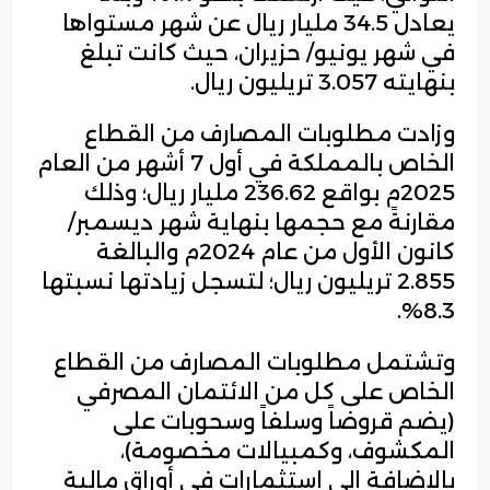
يعادل 34.5 مليار ريال عن شهر مستواها
في شهر يونيو/ حزيران، حيث كانت تبلغ
بنهايته 3.057 تريليون ريال.
وزادت مطلوبات المصارف من القطاع
الخاص بالمملكة في أول 7 أشهر من العام
2025م بواقع 236.62 مليار ريال؛ وذلك
مقارنةً مع حجمها بنهاية شهر ديسمبر/
كانون الأول من عام 2024م والبالغة
2.855 تريليون ريال؛ لتسجل زيادتها نسبتها
8.3%.
وتشتمل مطلوبات المصارف من القطاع
الخاص على كل من الائتمان المصرفي
(يضم قروضاً وسلفاً وسحوبات على
المكشوف، وكمبيالات مخصومة)،
بالإضافة إلى استثمارات في أوراق مالية