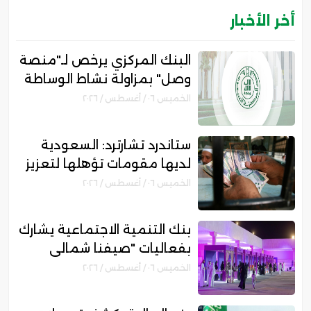
أخر الأخبار
البنك المركزي يرخص لـ"منصة
وصل" بمزاولة نشاط الوساطة
الرقمية لجهات التمويل
الخميس ٠٦ / أغسطس / ٢٠٢٦
ستاندرد تشارترد: السعودية
لديها مقومات تؤهلها لتعزيز
مكانتها بمجال التمويل
الخميس ٠٦ / أغسطس / ٢٠٢٦
الإسلامي
بنك التنمية الاجتماعية يشارك
بفعاليات "صيفنا شمالي
2026" لتمكين رواد الأعمال
الخميس ٠٦ / أغسطس / ٢٠٢٦
والأسر المنتجة