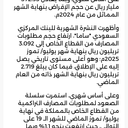
مليار ريال عن حجم الإقراض بنهاية الشهر
المماثل من عام 2024م.
وأظهرت النشرة الشهرية للبنك المركزي
السعودي "ساما"، ارتفاع حجم مطلوبات
المصارف من القطاع الخاص إلى 3.092
تريليون ريال بنهاية شهر يوليو/ تموز
2025م؛ وهو أعلى مستوى تاريخي يصل
إليه على الإطلاق، فيما كان يبلغ 2.719
تريليون ريال بنهاية الشهر ذاته من العام
الماضي.
وعلى أساس شهري، استمرت سلسلة
الصعود لمطلوبات المصارف التراكمية
من القطاع الخاص بالمملكة في نهاية
يوليو/ تموز الماضي للشهر الـ 19 على
التوالي، حيث ارتفعت بنحو 1.1% وبما