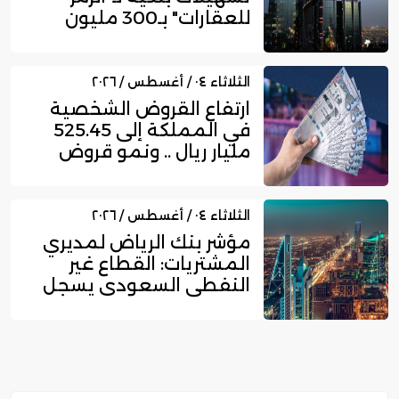
للعقارات" بـ300 مليون
ري...
الثلاثاء ٠٤ / أغسطس / ٢٠٢٦
ارتفاع القروض الشخصية
في المملكة إلى 525.45
مليار ريال .. ونمو قروض
بط...
الثلاثاء ٠٤ / أغسطس / ٢٠٢٦
مؤشر بنك الرياض لمديري
المشتريات: القطاع غير
النفطي السعودي يسجل
زخما...