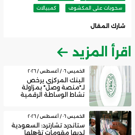
سحوبات على المكشوف
كمبيالات
شارك المقال
اقرأ المزيد
الخميس ٠٦ / أغسطس / ٢٠٢٦
البنك المركزي يرخص
لـ"منصة وصل" بمزاولة
نشاط الوساطة الرقمية
لجهات الت...
الخميس ٠٦ / أغسطس / ٢٠٢٦
ستاندرد تشارترد: السعودية
لديها مقومات تؤهلها