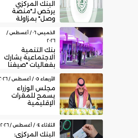
البنك المركزي
يرخص لـ"منصة
وصل" بمزاولة
نشاط الوساطة
الرقمية لجهات
الخميس ٠٦ / أغسطس /
الت...
٢٠٢٦
بنك التنمية
الاجتماعية يشارك
بفعاليات "صيفنا
شمالي 2026"
لتمكين رواد ا...
الأربعاء ٠٥ / أغسطس / ٢٠٢٦
مجلس الوزراء
يسمح للمقرات
الإقليمية
المرخصة بمزاولة
الأنشطة المالية
عا...
الثلاثاء ٠٤ / أغسطس / ٢٠٢٦
البنك المركزي: