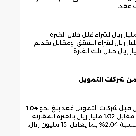
م تقديم تسهيلات بقيمة 17.07 مليار ريال لشراء فلل خلال الفترة
كورة من البنوك مقابل 7.66 مليار ريال لشراء الشقق، ومقابل تقديم
أما على صعيد التمويل السكني من قبل شركات التمويل فقد بلغ نحو 1.04
مليار ريال خلال 5 أشهر للعام 2026، مقابل 1.02 مليار ريال بالفترة المقارنة
ليون ريال.