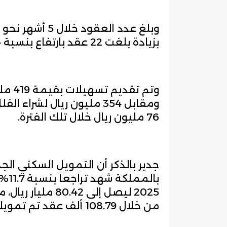
بزيادة بلغت 22 عقد بارتفاع بنسبة 1.94%.
ومقابل 354 مليون ريال لشر
76 مليون ريال خلال تلك الفترة.
جدير بالذكر أن التمويل السكني ال
من خلال 108.79 ألف عقد تم تمويله في العام الماضي.