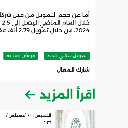
2024، من خلال تمويل 2.79 ألف عقد.
تمويل سكني جديد
قروض عقارية
شارك المقال
اقرأ المزيد
الخميس ٠٦ / أغسطس /
٢٠٢٦