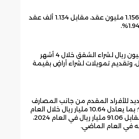
وبلغ عدد العقود خلال 5 أشهر نحو 1.156 مليون عقد، مقابل 1.134 ألف عقد
وتم تقديم تسهيلات بقيمة 419 مليون ريال لشراء الشقق خلال 4 أشهر
اء الفلل، وتقديم تمويلات لشراء أراضٍ بقيمة
جديد للأفراد المقدم من جانب المصارف
بالمملكة شهد تراجعاً بنسبة 11.7%؛ بما يعادل 10.64 مليار ريال خلال العام
2025 ليصل إلى 80.42 مليار ريال، مقابل 91.06 مليار ريال في العام 2024،