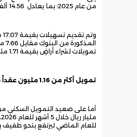
من عام 2025؛ بما يعادل 14.56 ألف عقد.
وت
المذ
تمويلات لشراء أراضٍ بقيمة 1.71 مليار ريال خلال تلك الفترة.
تمويل أكثر من 1.16 مليون عقداً من شركات التمويل
للعام الماضي ليرتفع بنحو طفيف بنسبة 2.04% بما يعادل 15 م