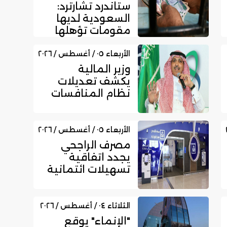
ستاندرد تشارترد:
السعودية لديها
مقومات تؤهلها
لتعزيز مكانتها
بمجال الت...
الأربعاء ٠٥ / أغسطس / ٢٠٢٦
وزير المالية
يكشف تعديلات
نظام المنافسات
والمشتريات
الحكومية الجديد
الأربعاء ٠٥ / أغسطس / ٢٠٢٦
مصرف الراجحي
يجدد اتفاقية
تسهيلات ائتمانية
مع بداية للتمويل
بقيمة 750...
الثلاثاء ٠٤ / أغسطس / ٢٠٢٦
"الإنماء" يوقع