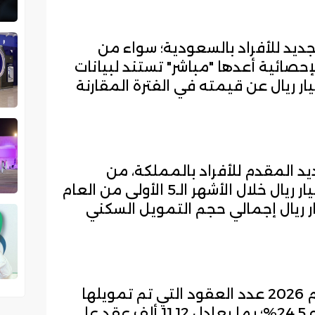
ديد للأفراد بالسعودية؛ سواء من
إحصائية أعدها "مباشر" تستند لبيانات
 المركزي "ساما" بقيمة 15 مليار ريال عن قيمته في الفترة المقارنة
د المقدم للأفراد بالمملكة، من
المصارف وشركات التمويل 27.5 مليار ريال خلال الأشهر الـ5 الأولى من العام
تراجع مقارنةً مع 42.5 مليار ريال إجمالي حجم التمويل السكني
وتراجع كذلك خلال 5 أشهر من العام 2026 عدد العقود التي تم تمويلها
من المصارف وشركات التمويل بنحو 24.5%؛ بما يعادل 11.12 ألف عقد على