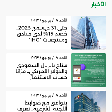
الأخبار
الأحد ١٨ / يونيو / ٢٠٢٣
حتى 31 ديسمبر 2023..
خصم 15% لدى فنادق
ومنتجعات "IHG"
لبطاقات البنك ال...
الأحد ١٨ / يونيو / ٢٠٢٣
متاح بالريال السعودي
والدولار الأمريكي.. مزايا
حساب الاستثمار
بالوكالة...
الأحد ١٨ / يونيو / ٢٠٢٣
يتوافق مع ضوابط
اللجنة الشرعية.. تعرف