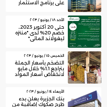
على برنامج الاستثمار
بالوكالة من...
الأحد ١٨ / يونيو / ٢٠٢٣
حتى 20 أكتوبر 2023..
خصم 20% لدى "منتزه
ليغولاند المائي"
لبطاقات البنك...
الخميس ١٥ / يونيو / ٢٠٢٣
التضخم بأسعار الجملة
يتراجع 1.1% خلال مايو
لانخفاض أسعار المواد
الكيمي...
الأربعاء ١٤ / يونيو / ٢٠٢٣
بنك الجزيرة يعلن بدء
طرح صكوك إضافية من