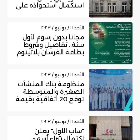
استكمال استحواذه على
كريدي سويس
الأحد ١١ / يونيو / ٢٠٢٣
مجانا بدون رسوم لأول
سنة.. تفاصيل وشروط
بطاقة الفرسان بلاتينوم
من البن...
الأحد ١١ / يونيو / ٢٠٢٣
منظومة بنك المنشآت
الصغيرة والمتوسطة
توقع 20 اتفاقية بقيمة
مليار ريال
الأحد ١١ / يونيو / ٢٠٢٣
"ساب الأول" يعلن
اكتمال شراء أسهم