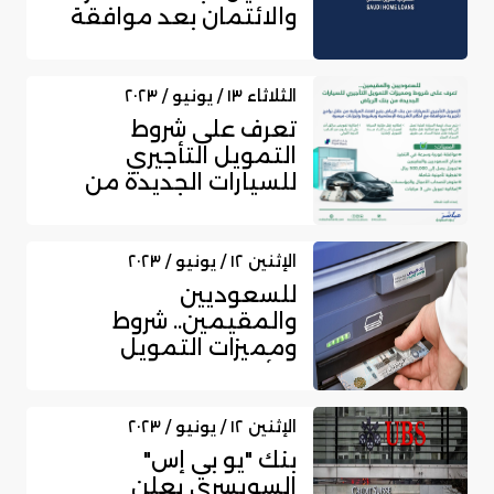
والائتمان بعد موافقة
البنك المرك...
الثلاثاء ١٣ / يونيو / ٢٠٢٣
تعرف على شروط
التمويل التأجيري
للسيارات الجديدة من
بنك الرياض للسعوديي...
الإثنين ١٢ / يونيو / ٢٠٢٣
للسعوديين
والمقيمين.. شروط
ومميزات التمويل
التأجيري للسيارات
الجديدة م...
الإثنين ١٢ / يونيو / ٢٠٢٣
بنك "يو بي إس"
السويسري يعلن