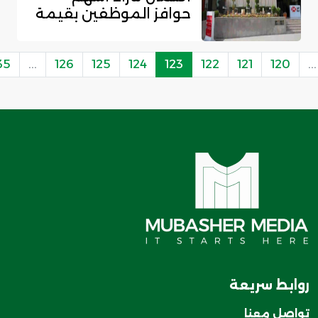
حوافز الموظفين بقيمة
37.35 مليون ريا...
35
...
126
125
124
123
122
121
120
...
روابط سريعة
تواصل معنا