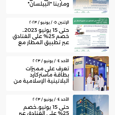
ومارينا "البيلسان"
لبطاقات البنك الأ...
الإثنين ٠٥ / يونيو / ٢٠٢٣
حتى 15 يونيو 2023..
خصم 25% ​على الفنادق
عبر تطبيق المطار مع
بطاقات بن...
الأحد ٠٤ / يونيو / ٢٠٢٣
تعرف على مميزات
بطاقة ماستركارد
البلاتينية الإسلامية من
بنك الرياض
الأحد ٠٤ / يونيو / ٢٠٢٣
حتى 15 يونيو..خصم
25% ​على الفنادق عبر