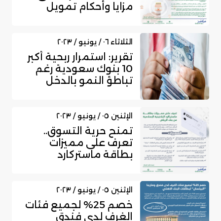
مزايا وأحكام تمويل
الامتياز...
الثلاثاء ٠٦ / يونيو / ٢٠٢٣
تقرير: استمرار ربحية أكبر
10 بنوك سعودية رغم
تباطؤ النمو بالدخل
التشغي...
الإثنين ٠٥ / يونيو / ٢٠٢٣
تمنح حرية التسوق..
تعرف على مميزات
بطاقة ماستركارد
البلاتينية الإسلامي...
الإثنين ٠٥ / يونيو / ٢٠٢٣
خصم 25% لجميع فئات
الغرف لدى فندق