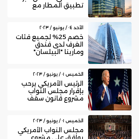
تطبيق المطار مع
بطاقات بنك البل...
الأحد ٠٤ / يونيو / ٢٠٢٣
خصم 25% لجميع فئات
الغرف لدى فندق
ومارينا "البيلسان"
لبطاقات البنك الأ...
الخميس ٠١ / يونيو / ٢٠٢٣
الرئيس الأمريكي يرحب
بإقرار مجلس النواب
مشروع قانون سقف
الدين ويدعو "ا...
الخميس ٠١ / يونيو / ٢٠٢٣
مجلس النواب الأمريكي
يوافق على مشروع