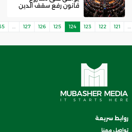
قانون رفع سقف الدين
العام
35
...
127
126
125
124
123
122
121
...
روابط سريعة
تواصل معنا