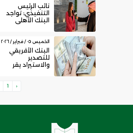
نائب الرئيس
التنفيذي: تواجد
البنك الأهلي
المصري بالسوق
السعودي يعزز
دو...
الخميس ٠٥ / فبراير / ٢٠٢٦
البنك الأفريقي
للتصدير
والاستيراد يقر
برنامج تمويل
بقيمة 8 مليارات
دول...
1
‹