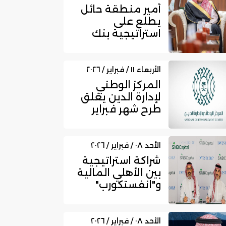
أمير منطقة حائل
يطلع على
استراتيجية بنك
البلاد للتوسع
بفروعه
النموذجية
الأربعاء ١١ / فبراير / ٢٠٢٦
المركز الوطني
لإدارة الدين يغلق
طرح شهر فبراير
من الصكوك
المحلية بقيمة...
الأحد ٠٨ / فبراير / ٢٠٢٦
شراكة استراتيجية
بين الأهلي المالية
و"انفستكورب"
لتعزيز النمو
المستدام...
الأحد ٠٨ / فبراير / ٢٠٢٦