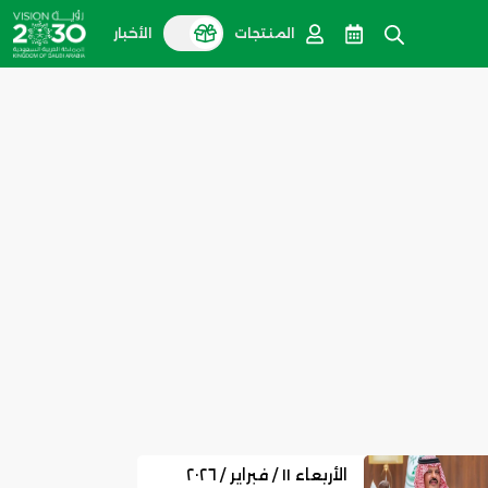
المنتجات
الأخبار
الأربعاء ١١ / فبراير / ٢٠٢٦