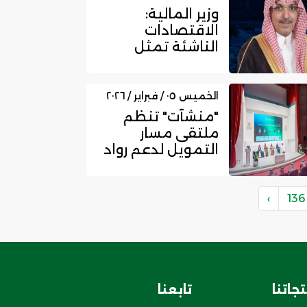
وزير المالية:
الاقتصادات
الناشئة تمثل
60% من الناتج
العالمي
الخميس ٠٥ / فبراير / ٢٠٢٦
"منشآت" تنظم
ملتقى مسار
التمويل لدعم رواد
الأعمال
والمنشآت
الصغيرة وال...
›
136
جاتنا
تابعنا