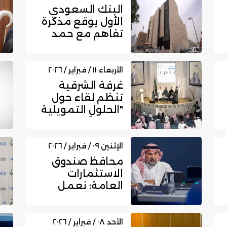
البنك السعودي
الأول يوقع مذكرة
تفاهم مع حمد
بن سعيدان
العقارية لتقديم...
الأربعاء ١١ / فبراير / ٢٠٢٦
غرفة الشرقية
تنظم لقاء حول
"الحلول التمويلية
للمنشآت الصغيرة
والمتوسطة...
الإثنين ٠٩ / فبراير / ٢٠٢٦
محافظ صندوق
الاستثمارات
العامة: نعمل
على بناء منظومة
اقتصادية تقود
الن...
الأحد ٠٨ / فبراير / ٢٠٢٦