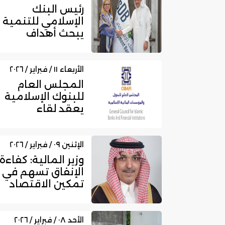
رئيس البنك
الإسلامي للتنمية
يبحث أهداف
التمويل المشترك
مع المديرة العا...
الأربعاء ١١ / فبراير / ٢٠٢٦
المجلس العام
للبنوك الإسلامية
يعقد لقاء
استراتيجيا حول
تعزيز مفاهيم تق...
الإثنين ٠٩ / فبراير / ٢٠٢٦
وزير المالية: كفاءة
الإنفاق تسهم في
تمكين الاقتصاد
وتحفيز النمو
المستد...
الأحد ٠٨ / فبراير / ٢٠٢٦