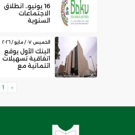
16 يونيو.. انطلاق
الاجتماعات
السنوية
لمجموعة البنك
الإسلامي للتنمية
لع...
الخميس ٠٧ / مايو / ٢٠٢٦
البنك الأول يوقع
اتفاقية تسهيلات
ائتمانية مع
الوطنية للتعليم
بقيمة 230...
1
‹