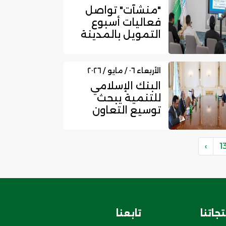
"منشآت" تواصل
فعاليات أسبوع
التمويل بالمدينة
المنورة في يومه
الرابع بم...
الأربعاء ٠٦ / مايو / ٢٠٢٦
البنك الإسلامي
للتنمية يبحث
توسيع التعاون
التنموي مع
أذربيجان
استعدادً...
›
1
جاتنا
تابعنا