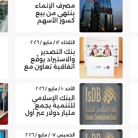
مصرف الإنماء
ينتهي من بيع
كسور الأسهم
الناتجة عن زيادة
رأس المال
الثلاثاء ١٢ / مايو / ٢٠٢٦
بنك التصدير
والاستيراد يوقّع
اتفاقية تعاون مع
مصرف الإنماء
لإصدار ضمان...
الأحد ١٠ / مايو / ٢٠٢٦
البنك الإسلامي
للتنمية يجمع
مليار دولار عبر أول
إصدار للصكوك
بالعام 20...
الخميس ٠٧ / مايو / ٢٠٢٦