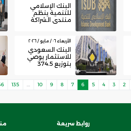
البنك الإسلامي
للتنمية ينظم
منتدى الشراكة
لتعزيز التكامل
الاقتصادي بين...
الأربعاء ٠٦ / مايو / ٢٠٢٦
البنك السعودي
للاستثمار يوصي
بتوزيع 374.5
مليون ريال وزيادة
رأس المال...
36
135
...
10
9
8
7
6
5
4
3
2
روابط سريعة
منت