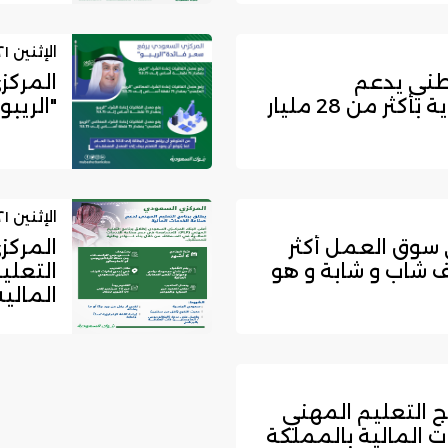
الإثنين ٢١ / نوفمبر / ٢٠٢٢
طني يدعم
المركز
القطاعات الاقتصادية بأكثر من 28 مليار
"الريبو"
الإثنين ٢١ / نوفمبر / ٢٠٢٢
سوق العمل أكثر
المركز
لبون و 900 ألف شاب و شابة و هو
التعلي
المالية
ج التعليم المهني
 المالية بالمملكة