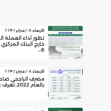
الأربعاء ٠٨ / فبراير / ٢٠٢٣
تطور أداء العملة ال
خارج البنك المركز
6...
الأربعاء ٠٨ / فبراير / ٢٠٢٣
مصرف الراجحي صاحب 
بالعام 2022..تعرف على تطور النتائج