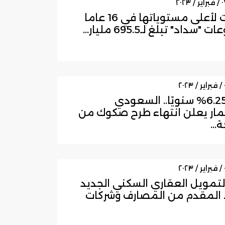
ارتفعت لأعلى مستوياتها في 16 عاماً
"سداد" تبلغ لـ695.5 مليار...
بعائد 6.25% سنويًا.. السعودي
مار يعلن انتهاء طرح صكوك من
...
لتمويل العقاري السكني الجديد
د المقدم من المصارف وشركات