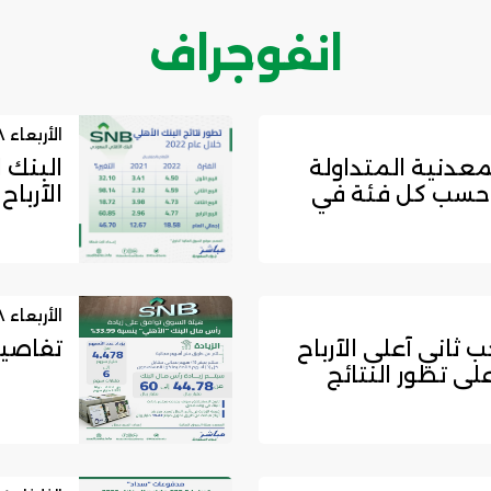
انفوجراف
الأربعاء ٠٨ / فبراير / ٢٠٢٣
معدنية المتداولة
البنك 
ي حسب كل فئة في
الآرباح في عام 22
الأربعاء ٠٨ / فبراير / ٢٠٢٣
ثاني آعلى الآرباح
تفاصيل