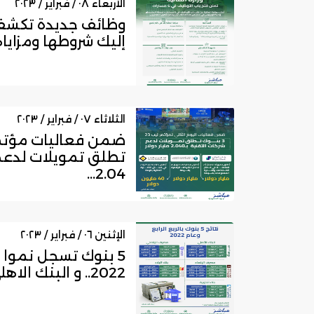
الأربعاء ٠٨ / فبراير / ٢٠٢٣
وظائف جديدة تكشف عن
إليك شروطها ومزاياه
الثلاثاء ٠٧ / فبراير / ٢٠٢٣
تطلق تمويلات لدعم 
2.04...
الإثنين ٠٦ / فبراير / ٢٠٢٣
5 بنوك تسجل نموا با
2022.. و البنك الاهلي و مصرف الراج...