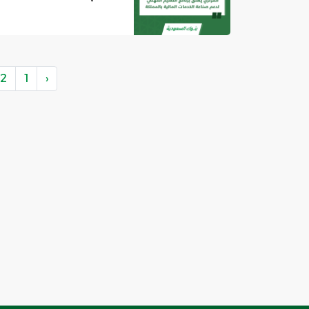
2
1
‹