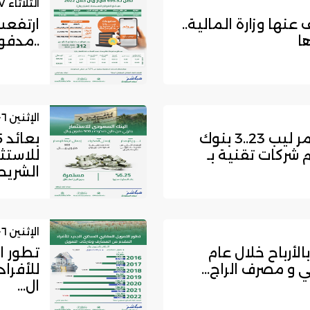
الثلاثاء ٠٧ / فبراير / ٢٠٢٣
ها وزارة المالية..
ا
..مدفوعات 
الإثنين ٠٦ / فبراير / ٢٠٢٣
ضمن فعاليات مؤتمر ليب 23..3 بنوك
شركات تقنية بـ
للاستث
الشريحة
الإثنين ٠٦ / فبراير / ٢٠٢٣
لأرباح خلال عام
تطور ا
للأفرا
ال...