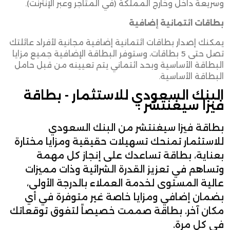
وسريعة داخل وخارج المملكة (في المتاجر وعبر الإنترنت)
.
بطاقات ائتمانية إضافية
يمكنك إصدار بطاقات ائتمانية إضافية مجانية لأفراد عائلتك
تصل حتى 5 بطاقات، وستوفر البطاقة الإضافية جميع مزايا
البطاقة الأساسية وبحد ائتماني يتم تعيينه من قبل حامل
البطاقة الأساسية
.
البنك السعودي للاستثمار - بطاقة
فيزا سيغنتشر :
بطاقة فيزا سيغنتشر من البنك السعودي
للاستثمار تمنحك تسهيلات حقيقية ومزايا مختارة
بعناية، بطاقة تساعدك على إنجاز كل مهمة
وتساهم في تعزيز القدرة الشرائية وذات مميزات
عالية المستوى لخدمة العملاء بالدرجة الأولى،
بضمان إضافي ومزايا خاصة غير متوفرة في أي
مكان آخر. بطاقة صممت خصيصاً لتفوق توقعاتك
في كل مرة.