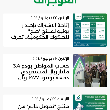
الإثنين ٢٤ / يونيو / ٢٠٢٤
إتاحة الاشتراك بإصدار
يونيو لمنتج "صح"
للصكوك الحكومية.. تعرف
على التف...
الإثنين ١٠ / يونيو / ٢٠٢٤
حساب المواطن يودع 3.4
مليار ريال لمستفيدي
دفعة يونيو.. 1477 ريال
متوسط...
الأربعاء ٢٩ / مايو / ٢٠٢٤
منتج "تمويل دائم" من