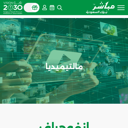
مالتيميديا
انفوجراف