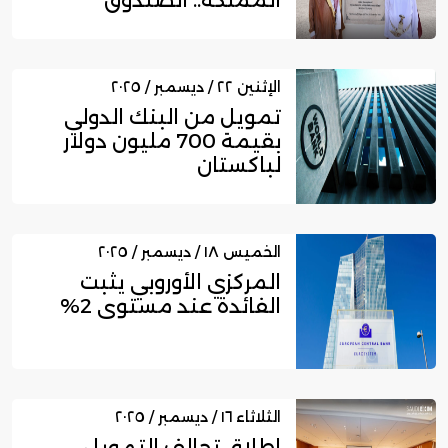
المملكة.. الصندوق
السعودي للتنمي...
الإثنين ٢٢ / ديسمبر / ٢٠٢٥
تمويل من البنك الدولي
بقيمة 700 مليون دولار
لباكستان
الخميس ١٨ / ديسمبر / ٢٠٢٥
المركزي الأوروبي يثبت
الفائدة عند مستوى 2%
الثلاثاء ١٦ / ديسمبر / ٢٠٢٥
إطلاق تحالف التمويل