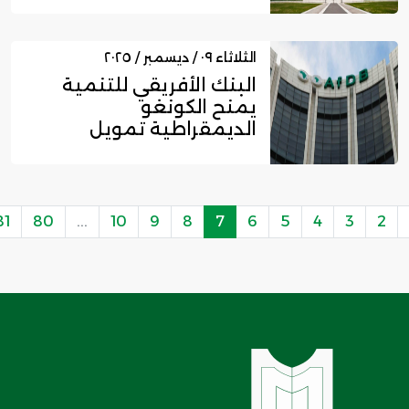
الثلاثاء ٠٩ / ديسمبر / ٢٠٢٥
البنك الأفريقي للتنمية
يمنح الكونغو
الديمقراطية تمويل
بقيمة 160 مليون...
81
80
...
10
9
8
7
6
5
4
3
2