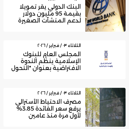
البنك الدولي يقر تمويلًا
بقيمة 95 مليون دولار
لدعم المنشآت الصغيرة
وال...
الثلاثاء ٠٣ / فبراير / ٢٠٢٦
المجلس العام للبنوك
الإسلامية ينظّم الندوة
الافتراضية بعنوان "التحول
ا...
الثلاثاء ٠٣ / فبراير / ٢٠٢٦
مصرف الاحتياط الأسترالي
يرفع سعر الفائدة 3.85%
لأول مرة منذ عامين