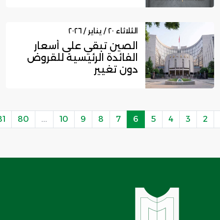
م...
الثلاثاء ٢٠ / يناير / ٢٠٢٦
الصين تبقي على أسعار
الفائدة الرئيسية للقروض
دون تغيير
81
80
...
10
9
8
7
6
5
4
3
2