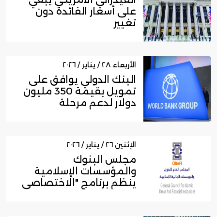
على أسعار الفائدة دون
تغيير
الأربعاء ٢٨ / يناير / ٢٠٢٦
البنك الدولي يوافق على
تمويل بقيمة 350 مليون
دولار لدعم مرحلة
التعافي...
الإثنين ٢٦ / يناير / ٢٠٢٦
مجلس البنوك
والمؤسسات الإسلامية
ينظم برنامج "الاختصاصي
المعتمد في الحو...