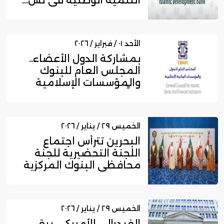
التنمية الوطنية في تش...
الأحد ٠١ / فبراير / ٢٠٢٦
بمشاركة الدول الأعضاء..
المجلس العام للبنوك
والمؤسسات الإسلامية
يُنظِّ...
الخميس ٢٩ / يناير / ٢٠٢٦
البحرين تترأس اجتماع
اللجنة التحضيرية للجنة
محافظي البنوك المركزية
الخ...
الخميس ٢٩ / يناير / ٢٠٢٦
الفيدرالي الأمريكي يبقي